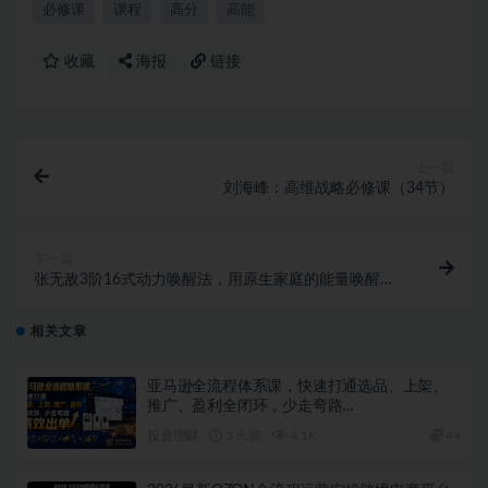
必修课
课程
高分
高能
收藏
海报
链接
上一篇
刘海峰：高维战略必修课（34节）
下一篇
张无敌3阶16式动力唤醒法，用原生家庭的能量唤醒学
习动力
相关文章
亚马逊全流程体系课，快速打通选品、上架、
推广、盈利全闭环，少走弯路…
投资理财
3 天前
4.1K
44