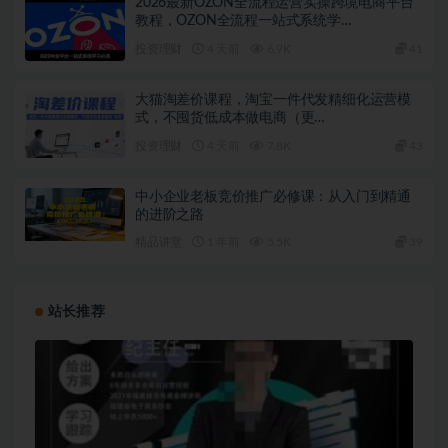
2026最新OZON全流程运营实操跨境电商平台
教程，OZON全流程一站式系统学…
投资理财
4 天前
6.9K
41
大猫淘差价课程，淘宝一件代发精细化运营模
式，不囤货低成本做电商（更…
投资理财
4 天前
7.8K
43
中小企业老板竞价推广必修课：从入门到精通
的进阶之路
精品讲堂
1 年前
5.5K
39
站长推荐