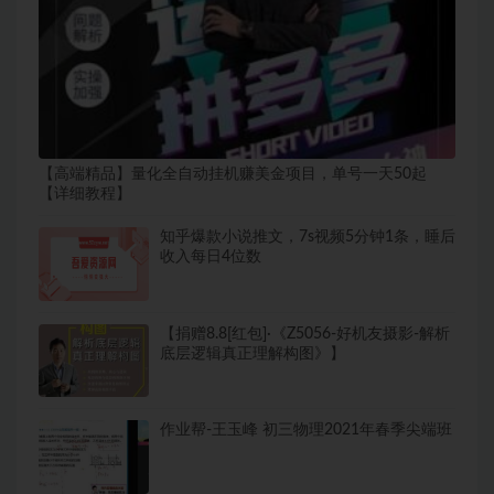
【高端精品】量化全自动挂机赚美金项目，单号一天50起
【详细教程】
知乎爆款小说推文，7s视频5分钟1条，睡后
收入每日4位数
【捐赠8.8[红包]·《Z5056-好机友摄影-解析
底层逻辑真正理解构图》】
作业帮-王玉峰 初三物理2021年春季尖端班