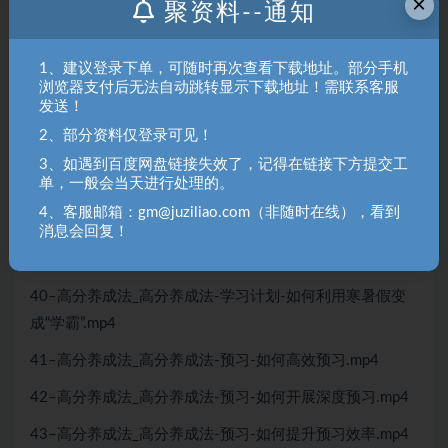
×
学制定学习计划.mp4
聚资料--通知
36–高分养成法_高分养成法-学习计划-时间是如何悄悄溜
走的.mp4
1、建议登录下单，可随时再次查看下载地址。部分手机
浏览器支付后无法自动跳转显示下载地址！需联系客服
37–高分养成法_高分养成法-学习计划-如何运用番茄学习
发送！
法.mp4
2、部分资料仅登录可见！
3、如遇到百度网盘链接失效了，记得在链接下方提交工
38–高分养成法_高分养成法-学习计划-如何高效利用碎片
单，一般会当天进行处理的。
时间.mp4
4、客服邮箱：gm@juziliao.com（非随时在线），看到
消息会回复！
39–高分养成法_高分养成法-学习计划-如何制定每日学习
计划.mp4
40–高分养成法_高分养成法-学习计划-如何利用寒暑假变
成“学霸”.mp4
41–高分养成法_高分养成法-预习-如何高效预习.mp4
42–高分养成法_高分养成法-预习-如何开展深度预习.mp4
43–高分养成法_高分养成法-预习-如何提升预习效率.mp4