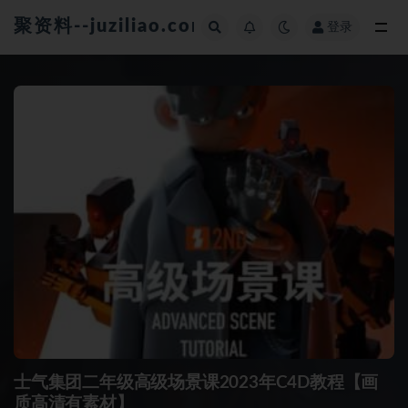
聚资料--juziliao.com--全网资料整合平台
登录
全部
士气集团二年级高级场景课2023年C4D教程【画
质高清有素材】