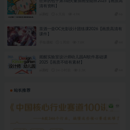
狂奔的包子第5期矢量插画全能班2025【画质高
清有资料】
ai课程
6 天前
4.9K
46
茶酒一壶OC光影设计团练课2026【画质高清有
课件】
手绘课程
1 周前
7.8K
44
摇醒实验室设计师幼儿园AI软件基础课
2025【画质不错有素材】
ai课程
24 小时前
3.3K
44
站长推荐