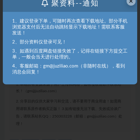
×
聚资料--通知
1、建议登录下单，可随时再次查看下载地址。部分手机
浏览器支付后无法自动跳转显示下载地址！需联系客服
发送！
2、部分资料仅登录可见！
3、如遇到百度网盘链接失效了，记得在链接下方提交工
单，一般会当天进行处理的。
4、客服邮箱：gm@juziliao.com（非随时在线），看到
消息会回复！
聚资料（juziliao.com）免责声明：
1. 本站所有资源来源于用户上传和网络，如有侵权请邮件联系站
长！（gm@juziliao.com）
2. 分享目的仅供大家学习和交流，请不要用于商业用途！如需商
用请联系原作者购买正版！ 3.如有链接无法下载、失效或洽谈广
告，请联系站长QQ：250303228（邮箱：gm@juziliao.com）处
理！