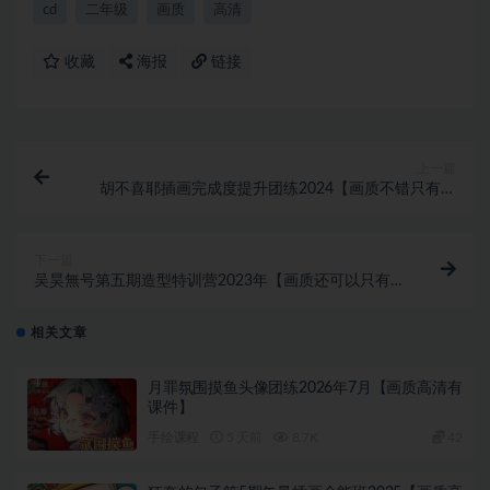
cd
二年级
画质
高清
收藏
海报
链接
上一篇
胡不喜耶插画完成度提升团练2024【画质不错只有视
频】
下一篇
吴昊無号第五期造型特训营2023年【画质还可以只有视
频】
相关文章
月罪氛围摸鱼头像团练2026年7月【画质高清有
课件】
手绘课程
5 天前
8.7K
42