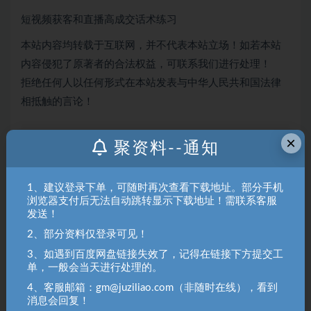
短视频获客和直播高成交话术练习
本站内容均转载于互联网，并不代表本站立场！如若本站
内容侵犯了原著者的合法权益，可联系我们进行处理！
拒绝任何人以任何形式在本站发表与中华人民共和国法律
相抵触的言论！
×
聚资料（juziliao.com）免责声明：
聚资料--通知
1. 本站所有资源来源于用户上传和网络，如有侵权请邮件联系站
长！（gm@juziliao.com）
1、建议登录下单，可随时再次查看下载地址。部分手机
2. 分享目的仅供大家学习和交流，请不要用于商业用途！如需商
浏览器支付后无法自动跳转显示下载地址！需联系客服
用请联系原作者购买正版！ 3.如有链接无法下载、失效或洽谈广
发送！
告，请联系站长QQ：250303228（邮箱：gm@juziliao.com）处
2、部分资料仅登录可见！
理！
3、如遇到百度网盘链接失效了，记得在链接下方提交工
单，一般会当天进行处理的。
冒泡网
4、客服邮箱：gm@juziliao.com（非随时在线），看到
消息会回复！