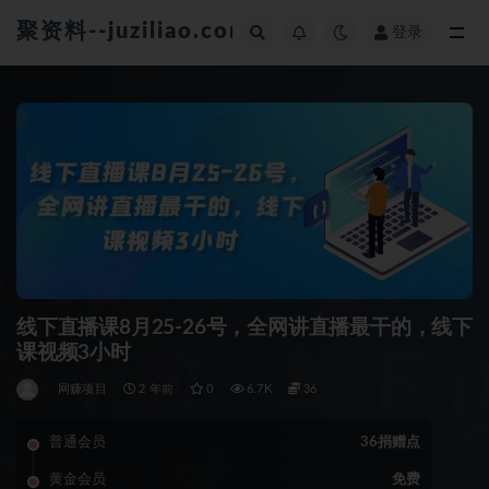
聚资料--juziliao.com--全网资料整合平台
登录
全部
线下直播课8月25-26号，全网讲直播最干的，线下
课视频3小时
网赚项目
2 年前
0
6.7K
36
普通会员
36捐赠点
黄金会员
免费