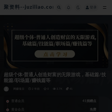
聚资料--juziliao.com--全网资料整合平台
登录
全部
超级个体·普通人创造财富的无限游戏，基础篇/技
能篇/职场篇/赚钱篇等
网赚项目
2 年前
0
3.7K
41
普通会员
41捐赠点
黄金会员
免费