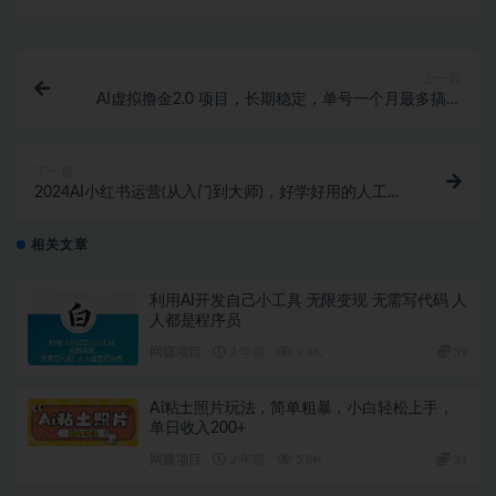
上一篇
AI虚拟撸金2.0 项目，长期稳定，单号一个月最多搞了
1.6W
下一篇
2024AI小红书运营(从入门到大师)，好学好用的人工智
能实战应用课，小红书平台策略详解
相关文章
利用AI开发自己小工具 无限变现 无需写代码 人
人都是程序员
网赚项目
2 年前
9.4K
39
Ai粘土照片玩法，简单粗暴，小白轻松上手，
单日收入200+
网赚项目
2 年前
5.8K
31