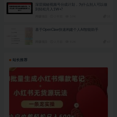
深层揭秘视频号分成计划，为什么别人可以做
到轻松月入1W+?
网赚项目
2 年前
5.9K
31
基于OpenClaw快速构建个人AI智能助手
网赚项目
2 月前
9.2K
47
站长推荐