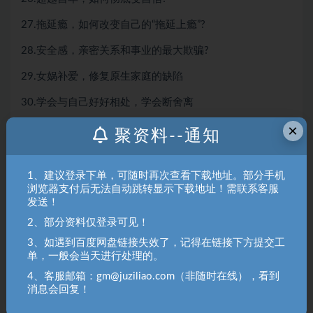
27.拖延瘾，如何改变自己的“拖延上瘾”?
28.安全感，亲密关系和事业的最大欺骗?
29.女娲补爱，修复原生家庭的缺陷
30.学会与自己好好相处，学会断舍离
×
31.如何才能变得不焦虑?
聚资料--通知
32.什么样的男人-女人更容易成功?
1、建议登录下单，可随时再次查看下载地址。部分手机
33.如何判断另一半有潜力成大事?
浏览器支付后无法自动跳转显示下载地址！需联系客服
发送！
34.如何让另一半越来越爱你?
2、部分资料仅登录可见！
35.怎么做一个招人喜欢的人?
3、如遇到百度网盘链接失效了，记得在链接下方提交工
单，一般会当天进行处理的。
36.如何提升自己的运气?(真实有效)
4、客服邮箱：gm@juziliao.com（非随时在线），看到
37.怎样面对小人的诋毁攻击?
消息会回复！
38.怎样判断一个人是否值得信任?