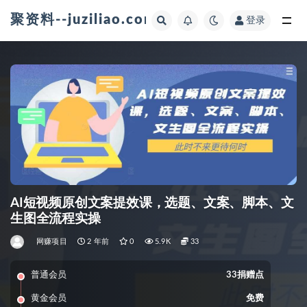
聚资料--juziliao.com--全网资料整合平台
登录
全部
AI短视频原创文案提效课，选题、文案、脚本、文
生图全流程实操
网赚项目
2 年前
0
5.9K
33
普通会员
33捐赠点
黄金会员
免费