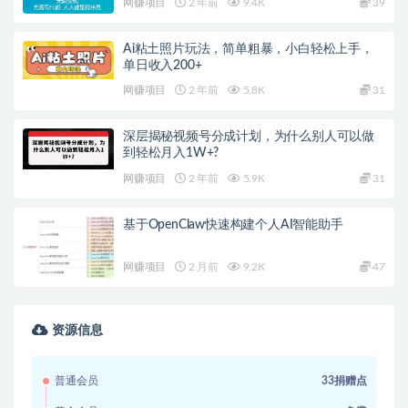
网赚项目
2 年前
9.4K
39
Ai粘土照片玩法，简单粗暴，小白轻松上手，
单日收入200+
网赚项目
2 年前
5.8K
31
深层揭秘视频号分成计划，为什么别人可以做
到轻松月入1W+?
网赚项目
2 年前
5.9K
31
基于OpenClaw快速构建个人AI智能助手
网赚项目
2 月前
9.2K
47
资源信息
普通会员
33捐赠点