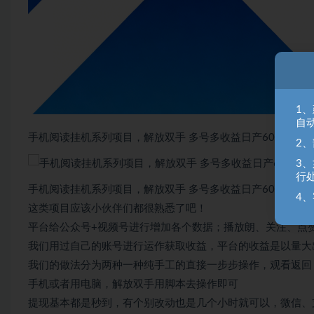
1
自
手机阅读挂机系列项目，解放双手 多号多收益日产60+
2
3
行
手机阅读挂机系列项目，解放双手 多号多收益日产60+
4、
这类项目应该小伙伴们都很熟悉了吧！
平台给公众号+视频号进行增加各个数据；播放朗、关注、点
我们用过自己的账号进行运作获取收益，平台的收益是以量大
我们的做法分为两种一种纯手工的直接一步步操作，观看返回
手机或者用电脑，解放双手用脚本去操作即可
提现基本都是秒到，有个别改动也是几个小时就可以，微信、