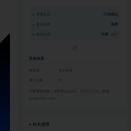
普通会员
35捐赠点
黄金会员
免费
钻石会员
免费
推荐
立即获取
其他信息
有效期
永久有效
累计销量
23
下载遇到问题？请联系站长QQ：250303228（邮箱：
gm@juziliao.com）
站长推荐