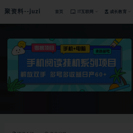
聚资料--juziliao.com--全网资料整合平台
首页
IT互联网
成长教育
全部