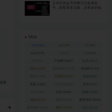
古木抖音起号作弊方法鱼塘起
号，获取更多流量，卖更多的钱
TAGS
AI
(3130)
al
(1279)
f
(1780)
mp
(2570)
s
(3191)
yl
(1084)
z
(3731)
中创网
(3067)
会员
(2627)
佣金
(1425)
其他培训
(1239)
冒泡网
(2773)
变现
(1432)
学而思
(1247)
实战
(880)
链接
实操
(1382)
小红书
(1002)
带货
(944)
引流
(989)
抖音
(2098)
捐赠
(1601)
揭秘
(2013)
教程
(1129)
教育培训
(3946)
）
教育辅导
(2274)
数学
(1295)
日入
(1273)