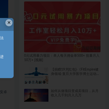
×
无法
天进
0元试用暴力项目：单人每天佣金单500+ 批量月入
10万+ [视频]
【捐赠19.9[红包]·《FitEmpire健
身领域-复旦大学医学博士运动康
复课程》】 【原版无水印】
安卓
如何从做项目变成卖项目，从月
收入几千到月入几万