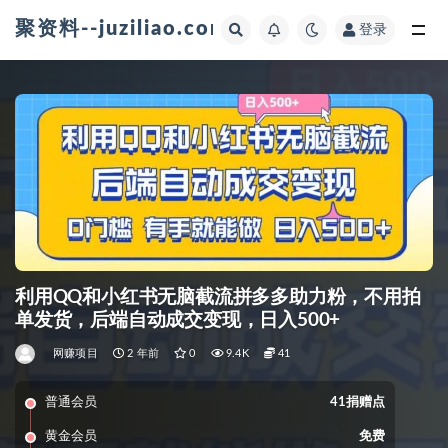
聚资料--juziliao.com--全网资料整合平台
登录
全部
利用QQ和小红书无脑截流拼多多助力粉，不用拍
单发货，后端自动成交变现，日入500+
网赚项目
2 年前
0
9.4K
41
普通会员
41捐赠点
黄金会员
免费