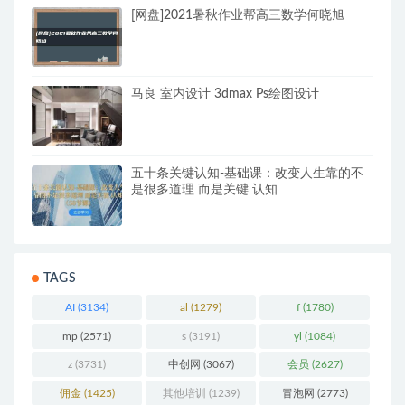
[网盘]2021暑秋作业帮高三数学何晓旭
马良 室内设计 3dmax Ps绘图设计
五十条关键认知-基础课：改变人生靠的不
是很多道理 而是关键 认知
TAGS
AI
(3134)
al
(1279)
f
(1780)
mp
(2571)
s
(3191)
yl
(1084)
z
(3731)
中创网
(3067)
会员
(2627)
佣金
(1425)
其他培训
(1239)
冒泡网
(2773)