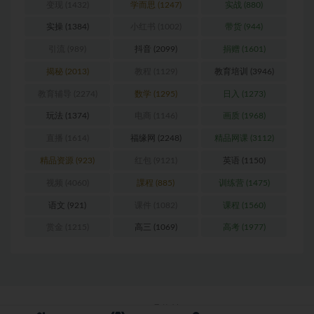
变现
(1432)
学而思
(1247)
实战
(880)
实操
(1384)
小红书
(1002)
带货
(944)
引流
(989)
抖音
(2099)
捐赠
(1601)
揭秘
(2013)
教程
(1129)
教育培训
(3946)
教育辅导
(2274)
数学
(1295)
日入
(1273)
玩法
(1374)
电商
(1146)
画质
(1968)
直播
(1614)
福缘网
(2248)
精品网课
(3112)
精品资源
(923)
红包
(9121)
英语
(1150)
视频
(4060)
課程
(885)
训练营
(1475)
语文
(921)
课件
(1082)
课程
(1560)
赏金
(1215)
高三
(1069)
高考
(1977)
Copyright © 2026
聚资料--juziliao.com