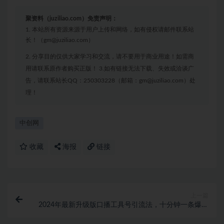
聚资料（juziliao.com）免责声明：
1. 本站所有资源来源于用户上传和网络，如有侵权请邮件联系站
长！（gm@juziliao.com）
2. 分享目的仅供大家学习和交流，请不要用于商业用途！如需商
用请联系原作者购买正版！ 3.如有链接无法下载、失效或洽谈广
告，请联系站长QQ：250303228（邮箱：gm@juziliao.com）处
理！
中创网
收藏
海报
链接
上一篇
2024年最新升级版口播工具号引流法，十分钟一条爆款
作品，日引流500+高…