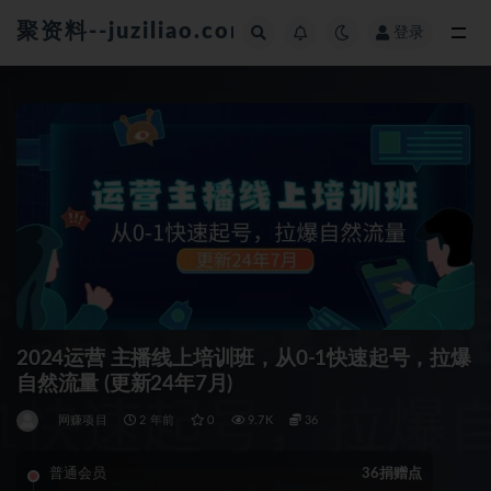
聚资料--juziliao.com--全网资料整合平台
登录
全部
2024运营 主播线上培训班，从0-1快速起号，拉爆
自然流量 (更新24年7月)
网赚项目
2 年前
0
9.7K
36
普通会员
36捐赠点