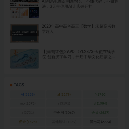
AI淘系电商盈利新增长，不懂代码，不做算
法，3天带你用AI让店铺开挂
2023年高中高考高三【数学】宋超高考数
学超人
【捐赠[红包]29.90·《YL2873-天使在线学
院-创新汉字学习，开启中华文化启蒙之
路》】
TAGS
AI
(3138)
al
(1279)
f
(1780)
mp
(2573)
s
(3191)
yl
(1084)
z
(3731)
中创网
(3067)
会员
(2627)
佣金
(1425)
其他培训
(1239)
冒泡网
(2773)