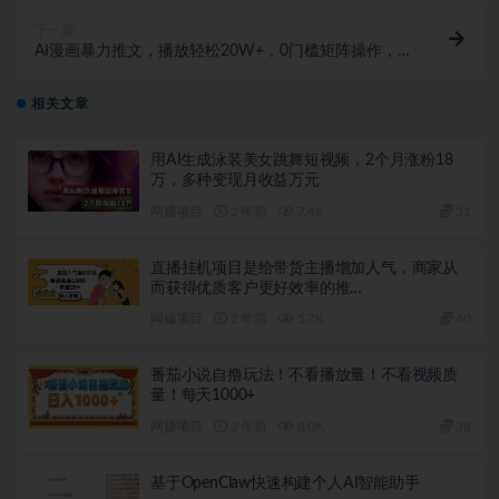
下一篇
AI漫画暴力推文，播放轻松20W+，0门槛矩阵操作，单
日变现500+
相关文章
用AI生成泳装美女跳舞短视频，2个月涨粉18
万，多种变现月收益万元
网赚项目
2 年前
7.4K
31
直播挂机项目是给带货主播增加人气，商家从
而获得优质客户更好效率的推…
网赚项目
2 年前
5.7K
40
番茄小说自撸玩法！不看播放量！不看视频质
量！每天1000+
网赚项目
2 年前
8.0K
38
基于OpenClaw快速构建个人AI智能助手