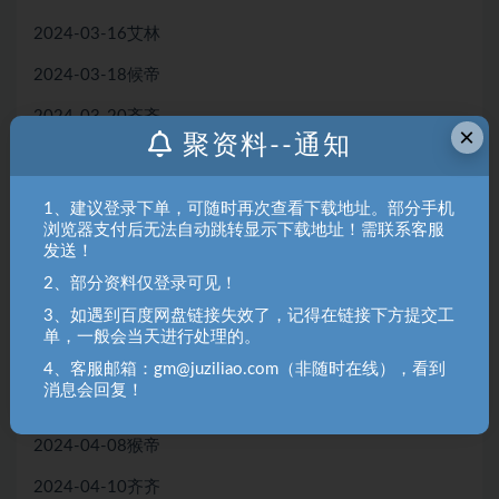
2024-03-16艾林
2024-03-18候帝
2024-03-20齐齐
×
聚资料--通知
2024-03-22艾林
2024-03-25猴帝
1、建议登录下单，可随时再次查看下载地址。部分手机
浏览器支付后无法自动跳转显示下载地址！需联系客服
2024-03-27艾林
发送！
2024-03-29齐齐
2、部分资料仅登录可见！
3、如遇到百度网盘链接失效了，记得在链接下方提交工
2024-04-01猴帝
单，一般会当天进行处理的。
2024-04-03齐齐
4、客服邮箱：gm@juziliao.com（非随时在线），看到
消息会回复！
2024-04-05艾林
2024-04-08猴帝
2024-04-10齐齐