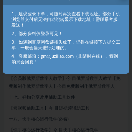
品课程
十五、快速涨粉课程
1、建议登录下单，可随时再次查看下载地址。部分手机
浏览器支付后无法自动跳转显示下载地址！需联系客服
【快速涨粉课程】1宀 目 快速涨粉课程
发送！
2、部分资料仅登录可见！
【快速涨粉方法】2)目快速涨粉方法
3、如遇到百度网盘链接失效了，记得在链接下方提交工
【槽点文案养号】3> 目槽点文案养号
单，一般会当天进行处理的。
4、客服邮箱：gm@juziliao.com（非随时在线），看到
【七天暴利起号流程】4)同七天暴利起号
消息会回复！
十六、自定义制作俄罗斯数字人(打造自己形象)
【会员版俄罗斯数字人教学】今 目俄罗斯数字人教学【免
费版制作俄罗斯数字人】今目免费版制作俄罗斯数字人
十七、好物分享常用辅助工具软件
【短视频辅助工具】今 目短视频辅助工具
十八、快手核心运行教学(必看)
【快手核心运行教学】今 目快手核心运行教学