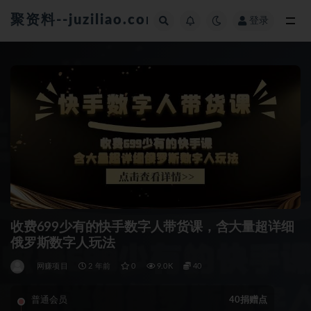
聚资料--juziliao.com--全网资料整合平台
登录
全部
收费699少有的快手数字人带货课，含大量超详细
俄罗斯数字人玩法
网赚项目
2 年前
0
9.0K
40
普通会员
40捐赠点