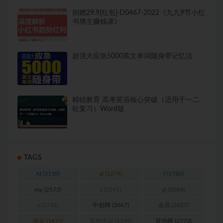
捐赠29.9[红包]·D0467-2022《九九9节小红
书博主赚钱课》
超强大应急5000英文单词随身带记忆法
精锐教育 高考英语核心突破（适用于一二
轮复习）Word版
TAGS
AI
(3138)
al
(1279)
f
(1780)
mp
(2573)
s
(3191)
yl
(1084)
z
(3731)
中创网
(3067)
会员
(2627)
佣金
(1425)
其他培训
(1239)
冒泡网
(2773)