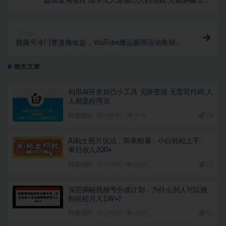
超级蓝海项目 国学无人直播日入四位数 无脑躺赚冷门
赛道 最新玩法
下一篇
视频号冷门赛道撸收益，YouTube搬运极限运动集锦，
暴力起号，操作简单流量高，轻松日入5张
相关文章
利用AI开发自己小工具 无限变现 无需写代码 人
人都是程序员
网赚项目
2 年前
9.4K
39
Ai粘土照片玩法，简单粗暴，小白轻松上手，
单日收入200+
网赚项目
2 年前
5.8K
31
深层揭秘视频号分成计划，为什么别人可以做
到轻松月入1W+?
网赚项目
2 年前
5.9K
31