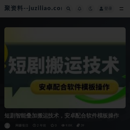
聚资料--juziliao.com--全网资料整合平台
登录
全部
短剧智能叠加搬运技术，安卓配合软件模板操作
网赚项目
2 年前
0
9.8K
39