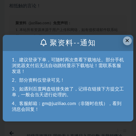
相抵触的言论！
聚资料（juziliao.com）免责声明：
1. 本站所有资源来源于用户上传和网络，如有侵权请邮件联系站
长！（gm@juziliao.com）
×
聚资料--通知
2. 分享目的仅供大家学习和交流，请不要用于商业用途！如需商
用请联系原作者购买正版！ 3.如有链接无法下载、失效或洽谈广
1、建议登录下单，可随时再次查看下载地址。部分手机
告，请联系站长QQ：250303228（邮箱：gm@juziliao.com）处
浏览器支付后无法自动跳转显示下载地址！需联系客服
理！
发送！
2、部分资料仅登录可见！
冒泡网
3、如遇到百度网盘链接失效了，记得在链接下方提交工
单，一般会当天进行处理的。
收藏
海报
链接
4、客服邮箱：gm@juziliao.com（非随时在线），看到
消息会回复！
上一篇