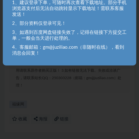
1、建议登录下单，可随时再次查看下载地址。部分手机
内容侵犯了原著者的合法权益，可联系我们进行处理！
浏览器支付后无法自动跳转显示下载地址！需联系客服
拒绝任何人以任何形式在本站发表与中华人民共和国法律
发送！
相抵触的言论！
2、部分资料仅登录可见！
3、如遇到百度网盘链接失效了，记得在链接下方提交工
单，一般会当天进行处理的。
聚资料（juziliao.com）免责声明：
1. 本站所有资源来源于用户上传和网络，如有侵权请邮件联系站
4、客服邮箱：gm@juziliao.com（非随时在线），看到
消息会回复！
长！（gm@juziliao.com）
2. 分享目的仅供大家学习和交流，请不要用于商业用途！如需商
用请联系原作者购买正版！ 3.如有链接无法下载、失效或洽谈广
告，请联系站长QQ：250303228（邮箱：gm@juziliao.com）处
理！
福缘网
收藏
海报
链接