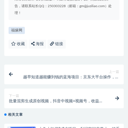
告，请联系站长QQ：250303228（邮箱：gm@juziliao.com）处
理！
福缘网
收藏
海报
链接
上一篇
越早知道越能赚到钱的蓝海项目：京东大平台操作，一
单利润20-30，简单…
下一篇
批量混剪生成原创视频，抖音中视频+视频号，收益日
入800+
相关文章