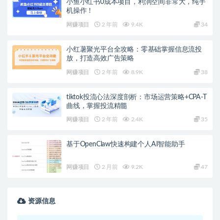
小鱼小红书0成本项目，利润空间非常大，纯手
机操作！
网赚项目
2 年前
9.4K
34
小红薯聚光平台全攻略：零基础掌握信息流投
放，打造高效广告策略
网赚项目
2 年前
8.9K
38
tiktok投流心法深度剖析：市场运营策略+CPA-T
曲线，掌握投流精髓
网赚项目
2 年前
2.4K
35
基于OpenClaw快速构建个人AI智能助手
网赚项目
2 月前
9.2K
47
资源信息