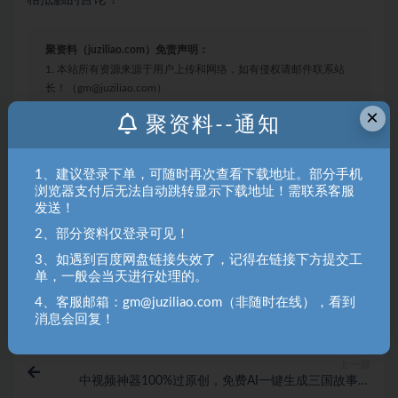
聚资料（juziliao.com）免责声明：
1. 本站所有资源来源于用户上传和网络，如有侵权请邮件联系站
长！（gm@juziliao.com）
×
2. 分享目的仅供大家学习和交流，请不要用于商业用途！如需商
聚资料--通知
用请联系原作者购买正版！ 3.如有链接无法下载、失效或洽谈广
告，请联系站长QQ：250303228（邮箱：gm@juziliao.com）处
1、建议登录下单，可随时再次查看下载地址。部分手机
理！
浏览器支付后无法自动跳转显示下载地址！需联系客服
发送！
2、部分资料仅登录可见！
福缘网
3、如遇到百度网盘链接失效了，记得在链接下方提交工
单，一般会当天进行处理的。
收藏
海报
链接
4、客服邮箱：gm@juziliao.com（非随时在线），看到
消息会回复！
上一篇
中视频神器100%过原创，免费AI一键生成三国故事，
日入2000+