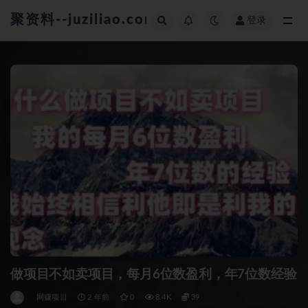
聚资料--juziliao.com--全网资料整合平台
登录
全部
做项目不如卖项目，每月6位数盈利，年7位数经验
网赚项目
2 年前
0
8.4K
39