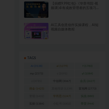
【捐赠9.99红包]·《华章书院-视
频课|卓有成效管理者的五项习
惯】
AI工具创意创作实操课程，AI短
视频自媒体教程
TAGS
AI
(3138)
al
(1279)
f
(1780)
mp
(2573)
s
(3191)
yl
(1084)
z
(3731)
中创网
(3067)
会员
(2627)
佣金
(1425)
其他培训
(1239)
冒泡网
(2773)
变现
(1432)
学而思
(1247)
实战
(880)
实操
(1384)
小红书
(1002)
带货
(944)