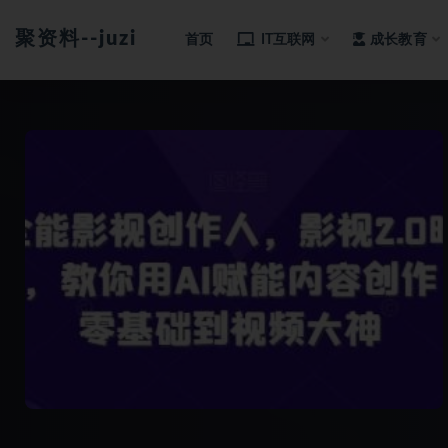
聚资料--juziliao.com--全网资料整合平台
首页
IT互联网
成长教育
全部