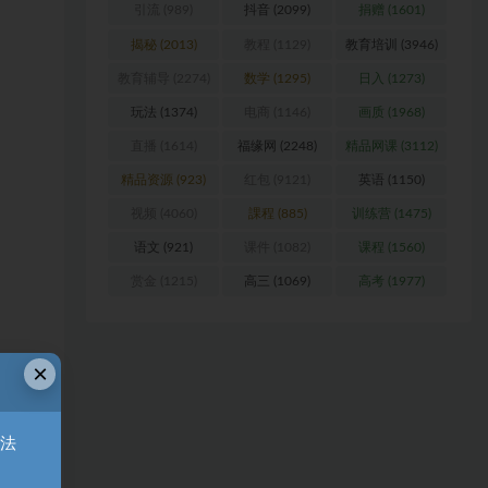
引流
(989)
抖音
(2099)
捐赠
(1601)
揭秘
(2013)
教程
(1129)
教育培训
(3946)
教育辅导
(2274)
数学
(1295)
日入
(1273)
玩法
(1374)
电商
(1146)
画质
(1968)
直播
(1614)
福缘网
(2248)
精品网课
(3112)
精品资源
(923)
红包
(9121)
英语
(1150)
视频
(4060)
課程
(885)
训练营
(1475)
语文
(921)
课件
(1082)
课程
(1560)
赏金
(1215)
高三
(1069)
高考
(1977)
×
无法