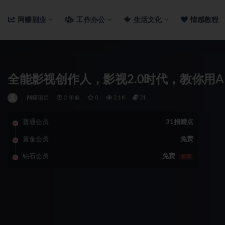
网赚副业
工作办公
生活文化
情感教程
全能影视创作人，影视2.0时代，教你用A
网赚项目
2 年前
0
2.1K
31
普通会员
31捐赠点
黄金会员
免费
钻石会员
免费
推荐