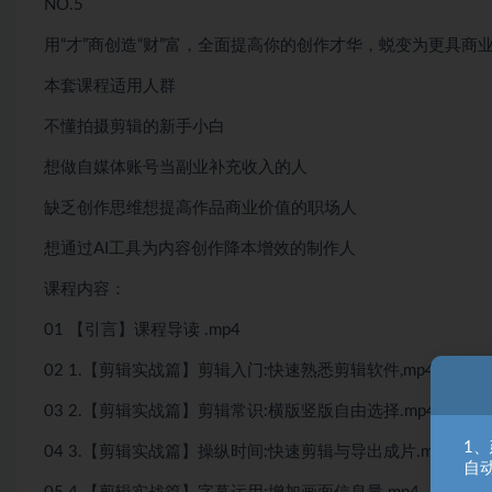
NO.5
用“才”商创造“财”富，全面提高你的创作才华，蜕变为更具商
本套课程适用人群
不懂拍摄剪辑的新手小白
想做自媒体账号当副业补充收入的人
缺乏创作思维想提高作品商业价值的职场人
想通过AI工具为内容创作降本增效的制作人
课程内容：
01 【引言】课程导读 .mp4
02 1.【剪辑实战篇】剪辑入门:快速熟悉剪辑软件,mp4
03 2.【剪辑实战篇】剪辑常识:横版竖版自由选择.mp4
1
04 3.【剪辑实战篇】操纵时间:快速剪辑与导出成片.mp4
自