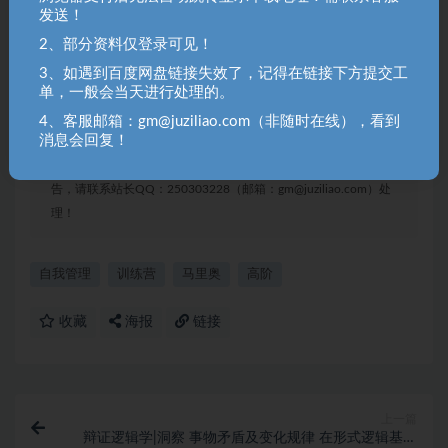
010.自我管理第三阶段答疑&结营仪式.mp4.mp4
发送！
2、部分资料仅登录可见！
聚资料（juziliao.com）免责声明：
3、如遇到百度网盘链接失效了，记得在链接下方提交工
1. 本站所有资源来源于用户上传和网络，如有侵权请邮件联系站
单，一般会当天进行处理的。
长！（gm@juziliao.com）
4、客服邮箱：gm@juziliao.com（非随时在线），看到
消息会回复！
2. 分享目的仅供大家学习和交流，请不要用于商业用途！如需商
用请联系原作者购买正版！ 3.如有链接无法下载、失效或洽谈广
告，请联系站长QQ：250303228（邮箱：gm@juziliao.com）处
理！
自我管理
训练营
马里奥
高阶
收藏
海报
链接
上一篇
辩证逻辑学|洞察 事物矛盾及变化规律 在形式逻辑基础