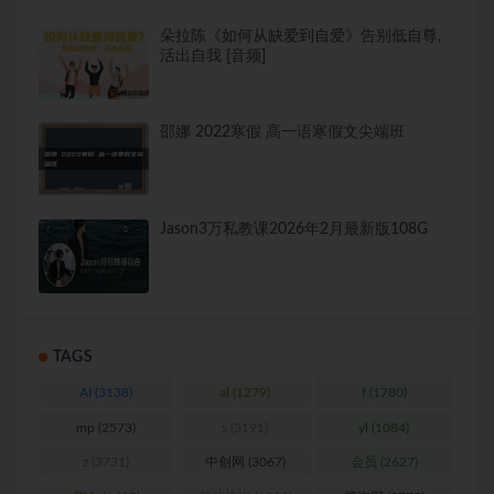
朵拉陈《如何从缺爱到自爱》告别低自尊,
活出自我 [音频]
邵娜 2022寒假 高一语寒假文尖端班
Jason3万私教课2026年2月最新版108G
TAGS
AI
(3138)
al
(1279)
f
(1780)
mp
(2573)
s
(3191)
yl
(1084)
z
(3731)
中创网
(3067)
会员
(2627)