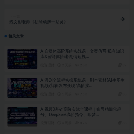
上 学会辩证思维 …
下一篇
魏文彬老师《祛除顽痹一贴灵》
相关文章
AI自媒体高阶系统实战课｜文案仿写·私有知识
库&智能体搭建·剧情短视…
投资理财
2 天前
2.8K
39
AI漫剧全流程实操系统课｜剧本素材?AI生图生
视频?剪辑发布变现?高阶接…
投资理财
1 周前
7.5K
38
AI视频0基础高阶实战全课程｜账号精细化起
号、DeepSeek高阶指令、即梦…
投资理财
4 周前
8.7K
38