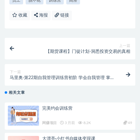
员工
脱不花
训练营
高潜
收藏
海报
链接
上一篇
【期货课程】门徒计划-洞悉投资交易的真相
下一篇
马里奥·第22期自我管理训练营初阶 学会自我管理 掌握
人生主动权
相关文章
完美约会训练营
网赚项目
3 月前
8.2K
49
大漂亮·小红书自媒体变现课