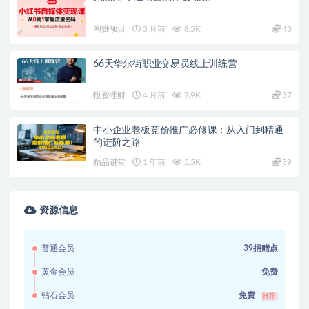
网赚项目
3 月前
8.5K
43
66天华尔街职业交易员线上训练营
投资理财
4 月前
7.9K
37
中小企业老板竞价推广必修课：从入门到精通
的进阶之路
精品讲堂
1 年前
5.5K
39
资源信息
普通会员
39捐赠点
黄金会员
免费
钻石会员
免费
推荐