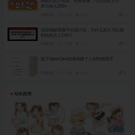
Ai粘土照片玩法，简单粗暴，小白轻松上手，
单日收入200+
网赚项目
2 年前
5.8K
31
深层揭秘视频号分成计划，为什么别人可以做
到轻松月入1W+?
网赚项目
2 年前
5.9K
31
基于OpenClaw快速构建个人AI智能助手
网赚项目
2 月前
9.2K
47
站长推荐