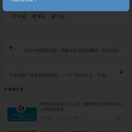
冒泡网
收藏
海报
链接
上一篇
小红书突围特训营，拆解小红书如何赚钱，带你玩转小
红书（11节课）
下一篇
手机纯看广告零撸低保项目，一个广告0.2左右，不需
要养机
相关文章
利用AI开发自己小工具 无限变现 无需写代码 人
人都是程序员
网赚项目
2 年前
9.4K
39