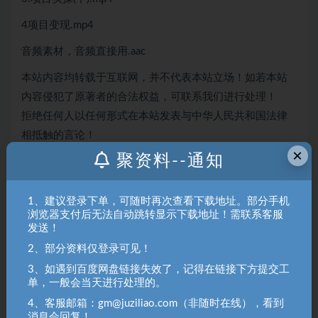
4项目变现.mp4
音频素材，音频直接用.aac
本站内容均转载于互联网，并不代表本站立场！如若本站
内容侵犯了原著者的合法权益，可联系我们进行处理！
拒绝任何人以任何形式在本站发表与中华人民共和国法律
相抵触的言论！
×
聚资料--通知
聚资料（juziliao.com）免责声明：
1. 本站所有资源来源于用户上传和网络，如有侵权请邮件联系站
1、建议登录下单，可随时再次查看下载地址。部分手机
长！（gm@juziliao.com）
浏览器支付后无法自动跳转显示下载地址！需联系客服
发送！
2. 分享目的仅供大家学习和交流，请不要用于商业用途！如需商
用请联系原作者购买正版！ 3.如有链接无法下载、失效或洽谈广
2、部分资料仅登录可见！
告，请联系站长QQ：250303228（邮箱：gm@juziliao.com）处
3、如遇到百度网盘链接失效了，记得在链接下方提交工
理！
单，一般会当天进行处理的。
4、客服邮箱：gm@juziliao.com（非随时在线），看到
消息会回复！