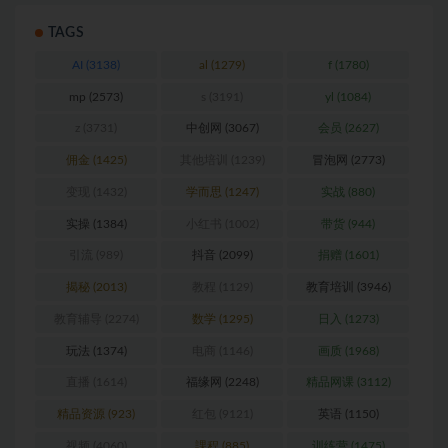
TAGS
AI
(3138)
al
(1279)
f
(1780)
mp
(2573)
s
(3191)
yl
(1084)
z
(3731)
中创网
(3067)
会员
(2627)
佣金
(1425)
其他培训
(1239)
冒泡网
(2773)
变现
(1432)
学而思
(1247)
实战
(880)
实操
(1384)
小红书
(1002)
带货
(944)
引流
(989)
抖音
(2099)
捐赠
(1601)
揭秘
(2013)
教程
(1129)
教育培训
(3946)
教育辅导
(2274)
数学
(1295)
日入
(1273)
玩法
(1374)
电商
(1146)
画质
(1968)
直播
(1614)
福缘网
(2248)
精品网课
(3112)
精品资源
(923)
红包
(9121)
英语
(1150)
视频
(4060)
課程
(885)
训练营
(1475)