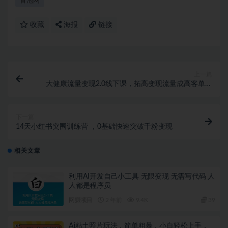
冒泡网
收藏
海报
链接
上一篇
大健康流量变现2.0线下课，​拓高变现流量成高客单，
业绩10倍增长，低粉高变现，只讲落地实操
下一篇
14天小红书突围训练营 ，0基础快速突破千粉变现
相关文章
利用AI开发自己小工具 无限变现 无需写代码 人
人都是程序员
网赚项目
2 年前
9.4K
39
Ai粘土照片玩法，简单粗暴，小白轻松上手，