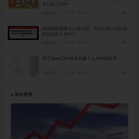
单日收入200+
网赚项目
2 年前
5.8K
31
深层揭秘视频号分成计划，为什么别人可以做
到轻松月入1W+?
网赚项目
2 年前
5.9K
31
基于OpenClaw快速构建个人AI智能助手
网赚项目
2 月前
9.2K
47
站长推荐