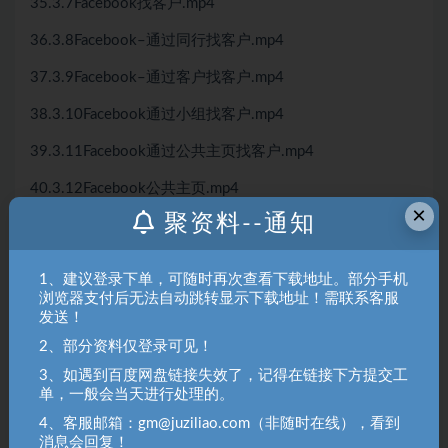
35.3.7Facebook找客户.mp4
36.3.8Facebook–通过同行找客户.mp4
37.3.9Facebook–通过客户找客户.mp4
38.3.10Facebook通过小组找客户.mp4
39.3.11Facebook通过公共主页找客户.mp4
40.3.12Facebook公共主页.mp4
×
聚资料--通知
41.4.0搜索关键词的方法之一.mp4
42.4.1搜索关键词的方法之二.mp4
1、建议登录下单，可随时再次查看下载地址。部分手机
浏览器支付后无法自动跳转显示下载地址！需联系客服
43.4.2客户背景调查实操步骤1.mp4
发送！
44.4.3客户背景调查实操步骤2.mp4
2、部分资料仅登录可见！
45.4.4客户背景调查：搜集内容.mp4
3、如遇到百度网盘链接失效了，记得在链接下方提交工
单，一般会当天进行处理的。
46.4.5开发信思路.mp4
4、客服邮箱：gm@juziliao.com（非随时在线），看到
消息会回复！
47.4.6客户跟进记录.mp4