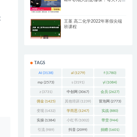
lizhi-职场人的必修课：每天9分
钟，听【学得会的互联网
！
课】》】
大
王堇 高二化学2022年寒假尖端
班课程
TAGS
AI
(3138)
al
(1279)
f
(1780)
mp
(2573)
s
(3191)
yl
(1084)
z
(3731)
中创网
(3067)
会员
(2627)
佣金
(1425)
其他培训
(1239)
冒泡网
(2773)
变现
(1432)
学而思
(1247)
实战
(880)
实操
(1384)
小红书
(1002)
带货
(944)
引流
(989)
抖音
(2099)
捐赠
(1601)