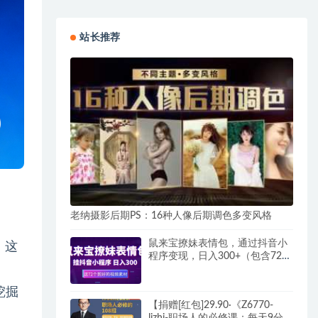
站长推荐
老纳摄影后期PS：16种人像后期调色多变风格
鼠来宝撩妹表情包，通过抖音小
，这
程序变现，日入300+（包含72个
动画视频素材）
挖掘
【捐赠[红包]29.90·《Z6770-