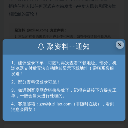
内容侵犯了原著者的合法权益，可联系我们进行处理！
拒绝任何人以任何形式在本站发表与中华人民共和国法律
相抵触的言论！
聚资料（juziliao.com）免责声明：
1. 本站所有资源来源于用户上传和网络，如有侵权请邮件联系站
×
聚资料--通知
长！（gm@juziliao.com）
2. 分享目的仅供大家学习和交流，请不要用于商业用途！如需商
1、建议登录下单，可随时再次查看下载地址。部分手机
用请联系原作者购买正版！ 3.如有链接无法下载、失效或洽谈广
浏览器支付后无法自动跳转显示下载地址！需联系客服
告，请联系站长QQ：250303228（邮箱：gm@juziliao.com）处
发送！
理！
2、部分资料仅登录可见！
3、如遇到百度网盘链接失效了，记得在链接下方提交工
中创网
单，一般会当天进行处理的。
4、客服邮箱：gm@juziliao.com（非随时在线），看到
收藏
海报
链接
消息会回复！