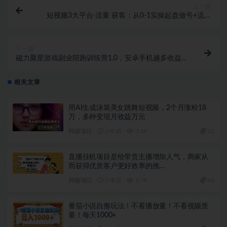
上一篇
短视频3大平台·流量 获客：从0-1实操起盘做号+流量
创收（18节课）
下一篇
磁力聚星游戏副业陪跑训练营1.0，安卓手机越多收益
就越可观
相关文章
用AI生成泳装美女跳舞短视频，2个月涨粉18
万，多种变现月收益万元
网赚项目
2 年前
7.4K
31
直播挂机项目是给带货主播增加人气，商家从
而获得优质客户更好效率的推…
网赚项目
2 年前
5.7K
40
番茄小说自撸玩法！不看播放量！不看视频质
量！每天1000+