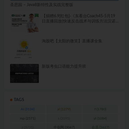
圣思园 – Java8新特性及实战完整版
【捐赠6.9[红包]·《东看台Coach45-5月19
日直播回放|快速反击战术与训练方法汉诺
威96俱乐部U16教练》】
淘股吧【太阳的微笑】直播课全集
新版考虫口语能力提升班
TAGS
AI
(3134)
al
(1279)
f
(1780)
mp
(2571)
s
(3191)
yl
(1084)