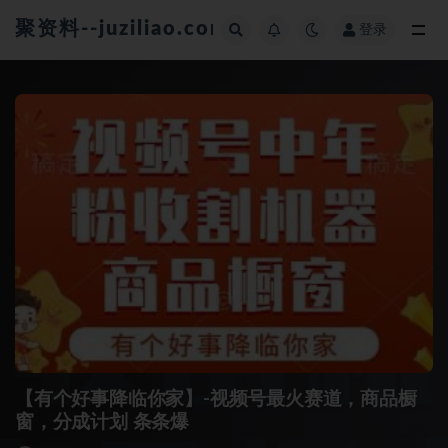
聚资料--juziliao.com--全网资料整合平台
登录
全部
【有个好事降临你家】-视频号最火赛道，商品橱
窗，分成计划 条条爆