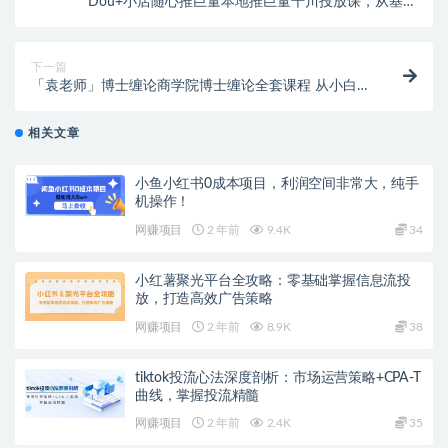
相抵触的言论！
聚资料（juziliao.com）免责声明：
1. 本站所有资源来源于用户上传和网络，如有侵权请邮件联系站
长！（gm@juziliao.com）
2. 分享目的仅供大家学习和交流，请不要用于商业用途！如需商
用请联系原作者购买正版！ 3.如有链接无法下载、失效或洽谈广
聚资料--通知
告，请联系站长QQ：250303228（邮箱：gm@juziliao.com）处
理！
1、建议登录下单，可随时再次查看下载地址。部分手机
浏览器支付后无法自动跳转显示下载地址！需联系客服
福缘网
发送！
2、部分资料仅登录可见！
收藏
海报
链接
3、如遇到百度网盘链接失效了，记得在链接下方提交工
单，一般会当天进行处理的。
4、客服邮箱：gm@juziliao.com（非随时在线），看到
消息会回复！
上一篇
Dou+小店随心推巨量本地推巨量千川投放课，从基础