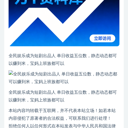
普通会员
32捐赠点
黄金会员
免费
钻石会员
免费
推荐
其他信息
有效期
永久有效
累计销量
34
下载遇到问题？请联系站长QQ：250303228（邮箱：
gm@juziliao.com）