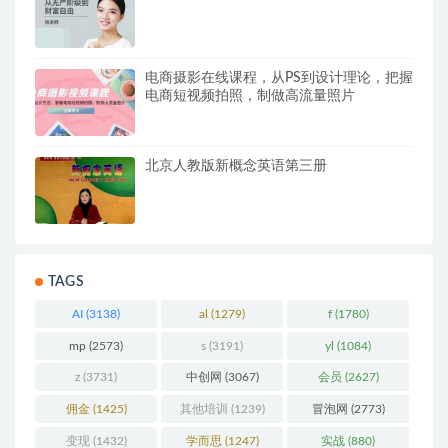
钱老师《从无产阶级到财富自由》
电商摄影在线课程，从PS到设计理论，把握
电商短视频拍照，制做高流量照片
北京人教版新概念英语第三册
TAGS
AI
(3138)
al
(1279)
f
(1780)
mp
(2573)
s
(3191)
yl
(1084)
z
(3731)
中创网
(3067)
会员
(2627)
佣金
(1425)
其他培训
(1239)
冒泡网
(2773)