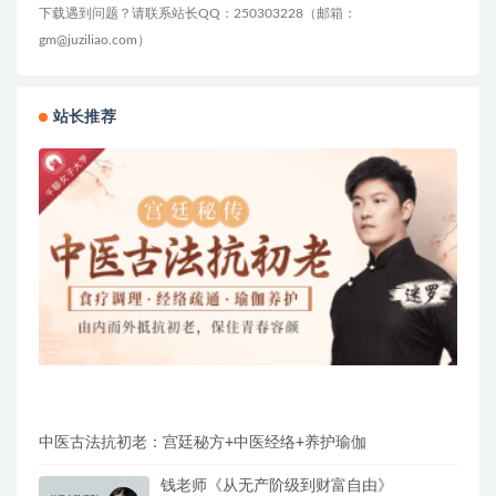
基于OpenClaw快速构建个人AI智能助手
网赚项目
2 月前
9.2K
47
站长推荐
中医古法抗初老：宫廷秘方+中医经络+养护瑜伽