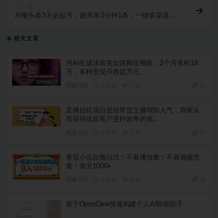
下一篇
AI撸头条3天必起号，超简单3分钟1条，一键多渠道分
发，复制粘贴月入1W+
相关文章
用AI生成泳装美女跳舞短视频，2个月涨粉18
万，多种变现月收益万元
网赚项目
2 年前
7.4K
31
直播挂机项目是给带货主播增加人气，商家从
而获得优质客户更好效率的推…
网赚项目
2 年前
5.7K
40
番茄小说自撸玩法！不看播放量！不看视频质
量！每天1000+
网赚项目
2 年前
8.0K
38
基于OpenClaw快速构建个人AI智能助手