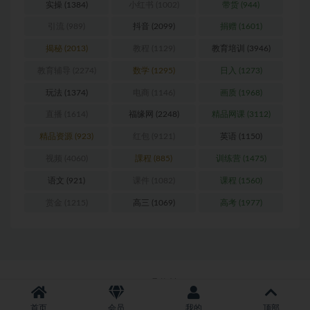
实操
(1384)
小红书
(1002)
带货
(944)
引流
(989)
抖音
(2099)
捐赠
(1601)
揭秘
(2013)
教程
(1129)
教育培训
(3946)
教育辅导
(2274)
数学
(1295)
日入
(1273)
玩法
(1374)
电商
(1146)
画质
(1968)
直播
(1614)
福缘网
(2248)
精品网课
(3112)
精品资源
(923)
红包
(9121)
英语
(1150)
视频
(4060)
課程
(885)
训练营
(1475)
语文
(921)
课件
(1082)
课程
(1560)
赏金
(1215)
高三
(1069)
高考
(1977)
Copyright © 2026
聚资料--juziliao.com
首页
会员
我的
顶部