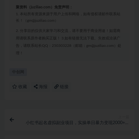
聚资料（juziliao.com）免责声明：
1. 本站所有资源来源于用户上传和网络，如有侵权请邮件联系站
长！（gm@juziliao.com）
2. 分享目的仅供大家学习和交流，请不要用于商业用途！如需商
用请联系原作者购买正版！ 3.如有链接无法下载、失效或洽谈广
告，请联系站长QQ：250303228（邮箱：gm@juziliao.com）处
理！
中创网
收藏
海报
链接
上一篇
小红书起名虚拟副业项目，实操单日暴力变现2000+，
简单好操作，快速上手