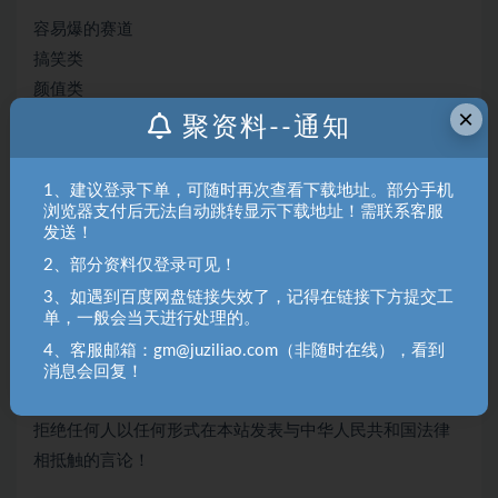
容易爆的赛道
搞笑类
颜值类
×
美妆类
聚资料--通知
个人才艺类
萌宠类
1、建议登录下单，可随时再次查看下载地址。部分手机
情感类
浏览器支付后无法自动跳转显示下载地址！需联系客服
发送！
知识技巧类
2、部分资料仅登录可见！
美食类
3、如遇到百度网盘链接失效了，记得在链接下方提交工
旅行类
单，一般会当天进行处理的。
健身类
4、客服邮箱：gm@juziliao.com（非随时在线），看到
本站内容均转载于互联网，并不代表本站立场！如若本站
消息会回复！
内容侵犯了原著者的合法权益，可联系我们进行处理！
拒绝任何人以任何形式在本站发表与中华人民共和国法律
相抵触的言论！