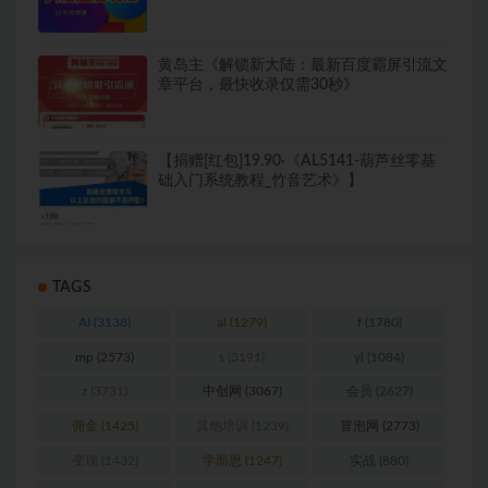
黄岛主《解锁新大陆：最新百度霸屏引流文
章平台，最快收录仅需30秒》
【捐赠[红包]19.90·《AL5141-葫芦丝零基
础入门系统教程_竹音艺术》】
TAGS
AI
(3138)
al
(1279)
f
(1780)
mp
(2573)
s
(3191)
yl
(1084)
z
(3731)
中创网
(3067)
会员
(2627)
佣金
(1425)
其他培训
(1239)
冒泡网
(2773)
变现
(1432)
学而思
(1247)
实战
(880)