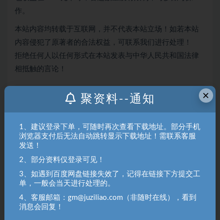
作。
本站内容均转载于互联网，并不代表本站立场！如若本站
内容侵犯了原著者的合法权益，可联系我们进行处理！
拒绝任何人以任何形式在本站发表与中华人民共和国法律
相抵触的言论！
×
聚资料--通知
聚资料（juziliao.com）免责声明：
1. 本站所有资源来源于用户上传和网络，如有侵权请邮件联系站
长！（gm@juziliao.com）
1、建议登录下单，可随时再次查看下载地址。部分手机
2. 分享目的仅供大家学习和交流，请不要用于商业用途！如需商
浏览器支付后无法自动跳转显示下载地址！需联系客服
发送！
用请联系原作者购买正版！ 3.如有链接无法下载、失效或洽谈广
告，请联系站长QQ：250303228（邮箱：gm@juziliao.com）处
2、部分资料仅登录可见！
理！
3、如遇到百度网盘链接失效了，记得在链接下方提交工
单，一般会当天进行处理的。
4、客服邮箱：gm@juziliao.com（非随时在线），看到
冒泡网
消息会回复！