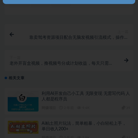
收藏
海报
链接
上一篇
靠卖驾考资源项目配合无脑发视频引流模式，操作简
单，小白友好
下一篇
老外开盲盒视频，撸视频号分成计划收益，每天只需一
小时，新手小白轻松上手
相关文章
利用AI开发自己小工具 无限变现 无需写代码 人
人都是程序员
网赚项目
2 年前
9.4K
39
Ai粘土照片玩法，简单粗暴，小白轻松上手，
单日收入200+
网赚项目
2 年前
5.8K
31