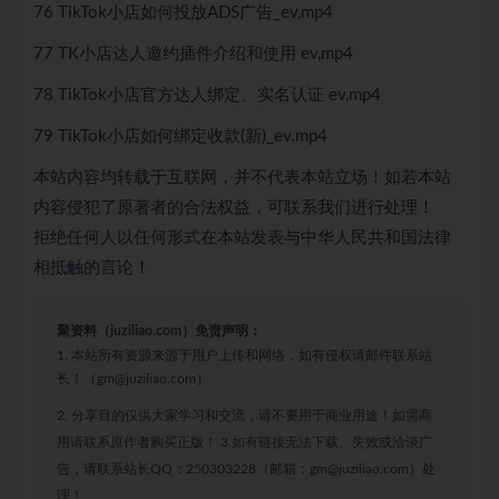
76 TikTok小店如何投放ADS广告_ev,mp4
77 TK小店达人邀约插件介绍和使用 ev,mp4
78 TikTok小店官方达人绑定、实名认证 ev,mp4
79 TikTok小店如何绑定收款(新)_ev.mp4
本站内容均转载于互联网，并不代表本站立场！如若本站
内容侵犯了原著者的合法权益，可联系我们进行处理！
拒绝任何人以任何形式在本站发表与中华人民共和国法律
相抵触的言论！
聚资料（juziliao.com）免责声明：
1. 本站所有资源来源于用户上传和网络，如有侵权请邮件联系站
长！（gm@juziliao.com）
2. 分享目的仅供大家学习和交流，请不要用于商业用途！如需商
用请联系原作者购买正版！ 3.如有链接无法下载、失效或洽谈广
告，请联系站长QQ：250303228（邮箱：gm@juziliao.com）处
理！