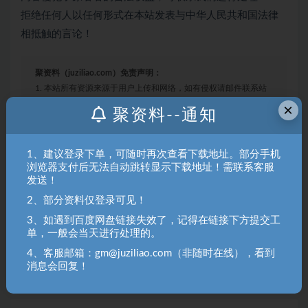
拒绝任何人以任何形式在本站发表与中华人民共和国法律
相抵触的言论！
聚资料（juziliao.com）免责声明：
1. 本站所有资源来源于用户上传和网络，如有侵权请邮件联系站
长！（gm@juziliao.com）
×
聚资料--通知
2. 分享目的仅供大家学习和交流，请不要用于商业用途！如需商
用请联系原作者购买正版！ 3.如有链接无法下载、失效或洽谈广
1、建议登录下单，可随时再次查看下载地址。部分手机
告，请联系站长QQ：250303228（邮箱：gm@juziliao.com）处
浏览器支付后无法自动跳转显示下载地址！需联系客服
理！
发送！
2、部分资料仅登录可见！
福缘网
3、如遇到百度网盘链接失效了，记得在链接下方提交工
单，一般会当天进行处理的。
收藏
海报
链接
4、客服邮箱：gm@juziliao.com（非随时在线），看到
消息会回复！