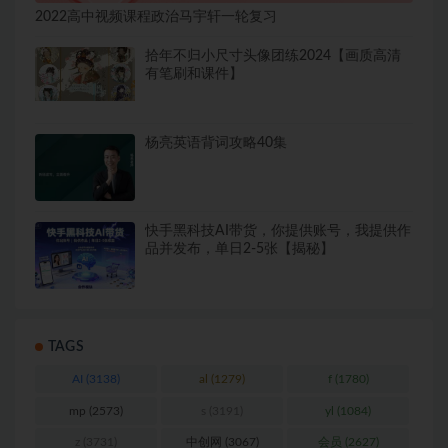
2022高中视频课程政治马宇轩一轮复习
拾年不归小尺寸头像团练2024【画质高清
有笔刷和课件】
杨亮英语背词攻略40集
快手黑科技AI带货，你提供账号，我提供作
品并发布，单日2-5张【揭秘】
TAGS
AI
(3138)
al
(1279)
f
(1780)
mp
(2573)
s
(3191)
yl
(1084)
z
(3731)
中创网
(3067)
会员
(2627)