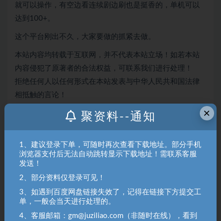
就可以操作，有空边看连续剧边刷也是挺香的，单机可以
达到100+。
这个平台刚出不久，大家要做的抓紧去做。
本站内容均转载于互联网，并不代表本站立场！如若本站
内容侵犯了原著者的合法权益，可联系我们进行处理！
拒绝任何人以任何形式在本站发表与中华人民共和国法律
相抵触的言论！
×
聚资料--通知
聚资料（juziliao.com）免责声明：
1. 本站所有资源来源于用户上传和网络，如有侵权请邮件联系站
1、建议登录下单，可随时再次查看下载地址。部分手机
长！（gm@juziliao.com）
浏览器支付后无法自动跳转显示下载地址！需联系客服
2. 分享目的仅供大家学习和交流，请不要用于商业用途！如需商
发送！
用请联系原作者购买正版！ 3.如有链接无法下载、失效或洽谈广
2、部分资料仅登录可见！
告，请联系站长QQ：250303228（邮箱：gm@juziliao.com）处
3、如遇到百度网盘链接失效了，记得在链接下方提交工
理！
单，一般会当天进行处理的。
4、客服邮箱：gm@juziliao.com（非随时在线），看到