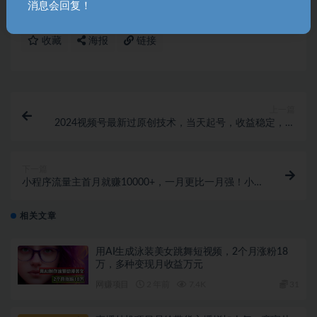
消息会回复！
中创网
收藏
海报
链接
上一篇
2024视频号最新过原创技术，当天起号，收益稳定，月
入3W+
下一篇
小程序流量主首月就赚10000+，一月更比一月强！小
本创业首选
相关文章
用AI生成泳装美女跳舞短视频，2个月涨粉18
万，多种变现月收益万元
网赚项目
2 年前
7.4K
31