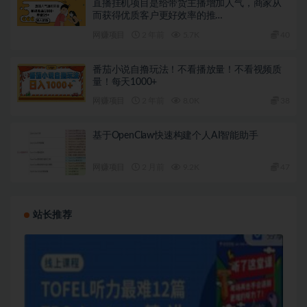
直播挂机项目是给带货主播增加人气，商家从
而获得优质客户更好效率的推…
网赚项目
2 年前
5.7K
40
番茄小说自撸玩法！不看播放量！不看视频质
量！每天1000+
网赚项目
2 年前
8.0K
38
基于OpenClaw快速构建个人AI智能助手
网赚项目
2 月前
9.2K
47
站长推荐