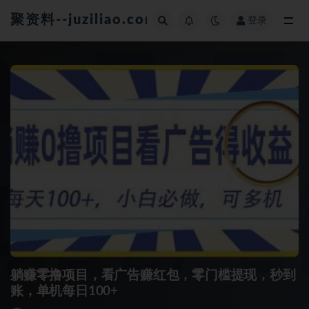
聚资料--juziliao.com--全网资料整合平台
登录
全部
躺赚零撸项目，看广告赚红包，零门槛提现，秒到
账，单机每日100+