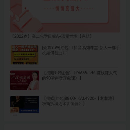
【2022春】高二化学目标A+班贾世增【完结】
[众筹9.99[红包]《抖音易知课堂-新人一部手
机如何创业》]
【捐赠9.9[红包]·《Z6665-lizhi-赚钱赚人气
的90堂声音形象课》】
【捐赠[红包]88.00·《AL4920-【龙非池】
极简拆墙之术训练营》】