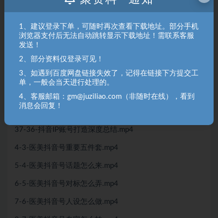
31-30-医美直播间直播伴侣使用.mp4
32-31-医美直播间带单销售节奏.mp4
1、建议登录下单，可随时再次查看下载地址。部分手机
浏览器支付后无法自动跳转显示下载地址！需联系客服
3-2-医美抖音账号六大误区_1.mp4
发送！
33-32-医美直播间客服回复攻略.mp4
2、部分资料仅登录可见！
3、如遇到百度网盘链接失效了，记得在链接下方提交工
34-33-医美直播间后台数据复盘.mp4
单，一般会当天进行处理的。
35-34-医美直播间美学理念攻略.mp4
4、客服邮箱：gm@juziliao.com（非随时在线），看到
消息会回复！
36-35-医美咨询师线上成交攻略.mp4
37-36-抖音IP账号打造深度总结.mp4
4-3-医美抖音号重要五件套.mp4
5-4-医美抖音号话题怎么来.mp4
6-5-医美抖音号对标怎么弄.mp4
7-6-医美抖音号人设怎么做.mp4