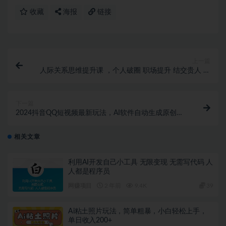
收藏
海报
链接
上一篇
人际关系思维提升课 ，个人破圈 职场提升 结交贵人 处
事指导课
下一篇
2024抖音QQ短视频最新玩法，AI软件自动生成原创视
频,小白无脑操作 轻松…
相关文章
利用AI开发自己小工具 无限变现 无需写代码 人
人都是程序员
网赚项目
2 年前
9.4K
39
Ai粘土照片玩法，简单粗暴，小白轻松上手，
单日收入200+