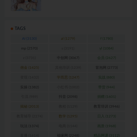
TAGS
AI
(3130)
al
(1279)
f
(1780)
mp
(2570)
s
(3191)
yl
(1084)
z
(3731)
中创网
(3067)
会员
(2627)
佣金
(1425)
其他培训
(1239)
冒泡网
(2773)
变现
(1432)
学而思
(1247)
实战
(880)
实操
(1382)
小红书
(1002)
带货
(944)
引流
(989)
抖音
(2098)
捐赠
(1601)
揭秘
(2013)
教程
(1129)
教育培训
(3946)
教育辅导
(2274)
数学
(1295)
日入
(1273)
玩法
(1374)
电商
(1144)
画质
(1968)
直播
(1614)
福缘网
(2248)
精品网课
(3112)