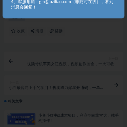
理！
4、客服邮箱：gm@juziliao.com（非随时在线），看到
消息会回复！
福缘网
收藏
海报
链接
上一篇
视频号机车美女短视频，视频创作掘金，一天可收入
2000+
下一篇
小白最容易上手的项目！售卖磁力聚星开通码，一单
20，一天十几单，轻松…
相关文章
小鱼小红书0成本项目，利润空间非常大，纯手
机操作！