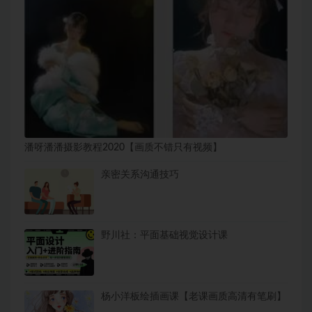
潘呀潘潘摄影教程2020【画质不错只有视频】
亲密关系沟通技巧
野川社：平面基础视觉设计课
杨小洋板绘插画课【老课画质高清有笔刷】