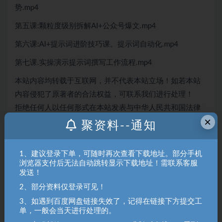
势.mp4
第五课:颗粒度级别拆解AI+公众号爆文.mp4
第六课:AI+提示词进阶技巧课。提示词自动化.mp4
第七课.实操演示提示词撰写工作流程.mp4
本站内容均转载于互联网，并不代表本站立场！如若本站
内容侵犯了原著者的合法权益，可联系我们进行处理！
拒绝任何人以任何形式在本站发表与中华人民共和国法律
×
相抵触的言论！
聚资料--通知
聚资料（juziliao.com）免责声明：
1、建议登录下单，可随时再次查看下载地址。部分手机
1. 本站所有资源来源于用户上传和网络，如有侵权请邮件联系站
浏览器支付后无法自动跳转显示下载地址！需联系客服
长！（gm@juziliao.com）
发送！
2、部分资料仅登录可见！
2. 分享目的仅供大家学习和交流，请不要用于商业用途！如需商
用请联系原作者购买正版！ 3.如有链接无法下载、失效或洽谈广
3、如遇到百度网盘链接失效了，记得在链接下方提交工
单，一般会当天进行处理的。
告，请联系站长QQ：250303228（邮箱：gm@juziliao.com）处