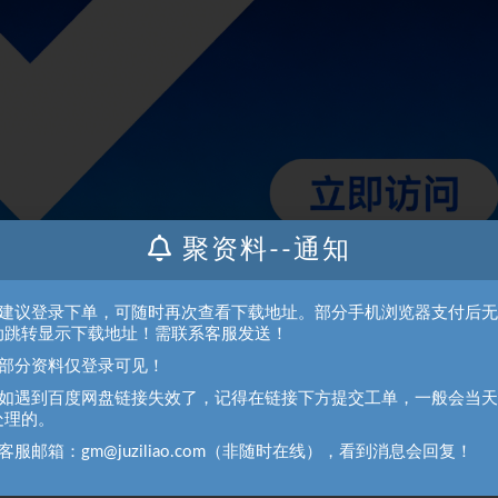
聚资料--通知
松日入500+
、建议登录下单，可随时再次查看下载地址。部分手机浏览器支付后
动跳转显示下载地址！需联系客服发送！
、部分资料仅登录可见！
、如遇到百度网盘链接失效了，记得在链接下方提交工单，一般会当
都不知道现在公众号是公域流量了，属于绝对的信息差！
处理的。
被玩烂了！现在公众号流量主项目做的人很少！！
客服邮箱：gm@juziliao.com（非随时在线），看到消息会回复！
来！”