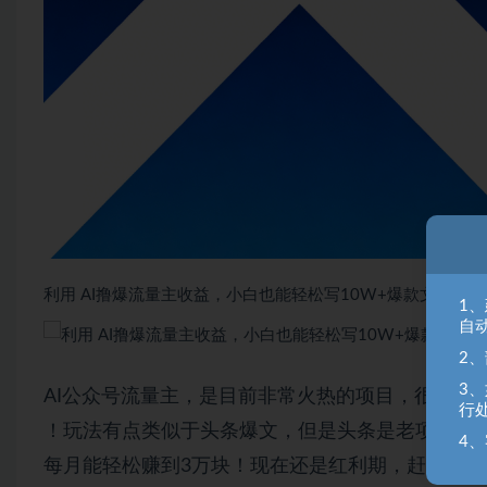
利用 AI撸爆流量主收益，小白也能轻松写10W+爆款文章，轻
1
自
2
3
AI公众号流量主，是目前非常火热的项目，很多人
行
！玩法有点类似于头条爆文，但是头条是老项目快
4、
每月能轻松赚到3万块！现在还是红利期，赶紧做起