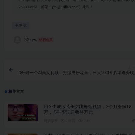
250303228（邮箱：gm@juziliao.com）处理！
中创网
52zyw
钻石会员
上一
3分钟一个AI美女视频，打爆男粉流量，日入1000+多渠道变现
简单暴力，
相关文章
用AI生成泳装美女跳舞短视频，2个月涨粉18
万，多种变现月收益万元
网赚项目
2 年前
7.4K