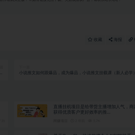
收藏
海报
篇
下一篇
，
小说推文如何跟爆品，成为爆品，小说推文挂载课（新人必学
…
直播挂机项目是给带货主播增加人气，商
获得优质客户更好效率的推…
31
网赚项目
2 年前
5.7K