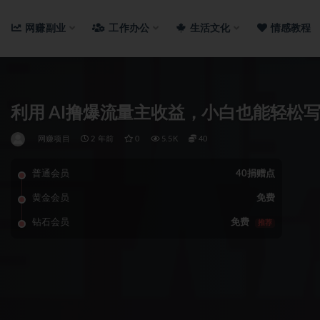
网赚副业
工作办公
生活文化
情感教程
利用 AI撸爆流量主收益，小白也能轻松写
网赚项目
2 年前
0
5.5K
40
普通会员
40捐赠点
黄金会员
免费
钻石会员
免费
推荐