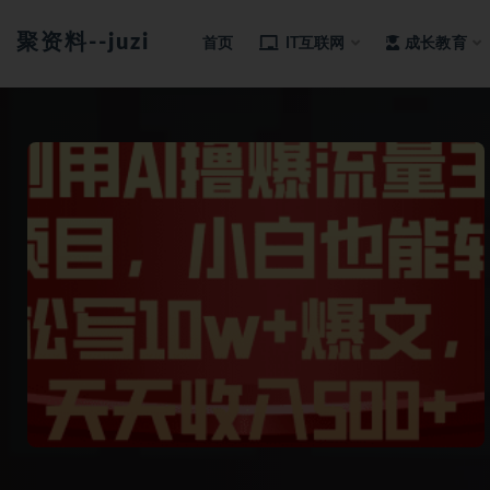
聚资料--juziliao.com--全网资料整合平台
首页
IT互联网
成长教育
全部