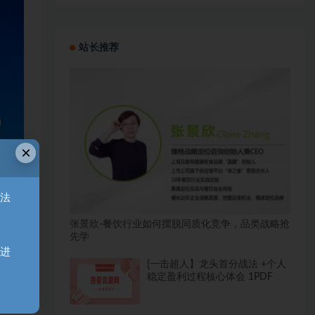
站长推荐
×
无法
张景欣-餐饮行业如何摆脱同质化竞争，品类战略抢
先学
天进
[一击超人】龙头首分战法 +个人
稳定盈利过程核心体会 1PDF