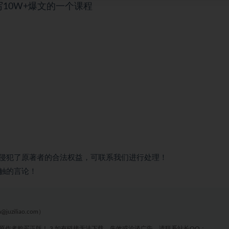
10W+爆文的一个课程
侵犯了原著者的合法权益，可联系我们进行处理！
触的言论！
liao.com）
原作者购买正版！ 3.如有链接无法下载、失效或洽谈广告，请联系站长QQ：