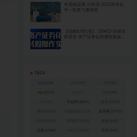
有道精品课-冷世强 2022高考化
学一轮复习暑假班
【捐赠6.9[红包]·《Z0412-法律名
家讲堂-资产证券化和债转股操作
实务》】
TAGS
AI
(3138)
al
(1279)
f
(1780)
mp
(2573)
s
(3191)
yl
(1084)
z
(3731)
中创网
(3067)
会员
(2627)
佣金
(1425)
其他培训
(1239)
冒泡网
(2773)
变现
(1432)
学而思
(1247)
实战
(880)
实操
(1384)
小红书
(1002)
带货
(944)