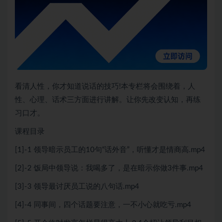
看清人性，你才知道说话的技巧!本专栏将会围绕着，人
性、心理、话术三方面进行讲解。让你先改变认知，再练
习口才。
课程目录
[1]-1 领导暗示员工的10句“话外音”，听懂才是情商高.mp4
[2]-2 饭局中领导说：我喝多了，是在暗示你做3件事.mp4
[3]-3 领导最讨厌员工说的八句话.mp4
[4]-4 同事间，四个话题要注意，一不小心就吃亏.mp4