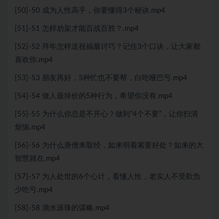
[50]-50 成为人性高手，你要懂得3个秘诀.mp4
[51]-51 怎样劝架才能百战百胜？.mp4
[52]-52 拜年怎样送祝福最讨巧？记住3个口诀，让大家都
喜欢你.mp4
[53]-53 朋友再好，5种忙也不要帮，白吃哑巴亏.mp4
[54]-54 做人最掉价的5种行为，希望你没有.mp4
[55]-55 为什么你总是不开心？做到“4个不要”，让你扫清
烦恼.mp4
[56]-56 为什么唐僧来取经，如来明着索要好处？如来的大
智慧就在.mp4
[57]-57 为人处世的6个心计，看懂人性，老实人不受欺负
少吃亏.mp4
[58]-58 滴水滚珠的谋略.mp4