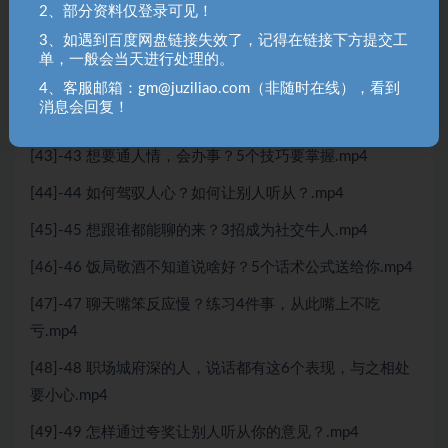
2、部分资料仅登录可见！
[40]-40 被人拒绝怎样让他回心转意？.mp4
3、如遇到百度网盘链接失效了，记得在链接下方提交工
[41]-41 对方撒泼耍赖怎么应对？.mp4
单，一般会当天进行处理的。
4、客服邮箱：gm@juziliao.com（非随时在线），看到
[42]-42 嘴笨反应慢怎么办？5个套路，不需好口才也能应
消息会回复！
对自如.mp4
[43]-43 想要通人情，会办事？5个技巧要掌握.mp4
[44]-44 如何驾驭人心？如何让别人听从？.mp4
[45]-45 想跟谁都能聊的来？3招成为社交牛人.mp4
[46]-46 饭局敬酒不知道说啥好？5个话术公式送给你.mp4
[47]-47 聊天嘴笨反应慢？练习4件事，从此嘴上不吃
亏.mp4
[48]-48 职场城府深的人，说话都有这6个表现，与之相处
要小心.mp4
[49]-49 怎样通过夸奖让别人听从你的意见？.mp4