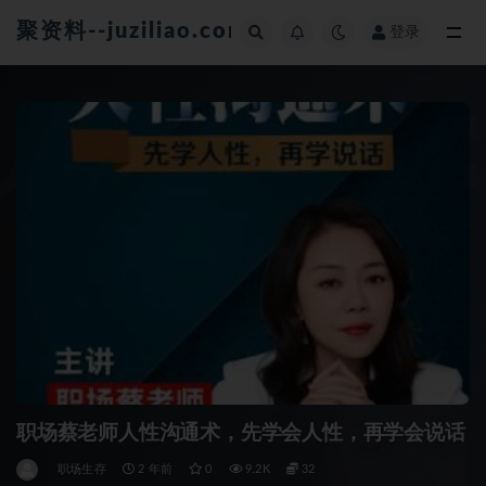
聚资料--juziliao.com--全网资料整合平台
登录
全部
职场蔡老师人性沟通术，先学会人性，再学会说话
职场生存
2 年前
0
9.2K
32