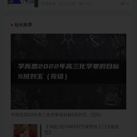
职场生存
11 月前
2.6K
44
站长推荐
学而思2022年高三化学寒假目标S班刘玉（完结）
【18[红包]·S48107节课带你入门汉服造
型】