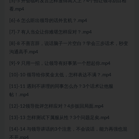
[5]-5 开会临时发言怎样显得高大上？4个招让领导刮目相
看.mp4
[6]-6 怎么听出领导的话外玄机？.mp4
[7]-7 有人当众让你难堪怎样应对？.mp4
[8]-8 不善言辞，说话脑子一片空白？学会三步话术，秒变
沟通高手.mp4
[9]-9 只用一招，让领导有好事第一个想起你.mp4
[10]-10 领导给你奖金太低，怎样表达不满？.mp4
[11]-11 遇到不讲理的同事怎么办？3个话术让他服
帖！.mp4
[12]-12领导批评怎样应对？4步扳回局面.mp4
[13]-13 怎样测试下属服从性？3个问题足矣.mp4
[14]-14 与领导讲话的3个注意，不会说话，能力再强也混
不开.mp4