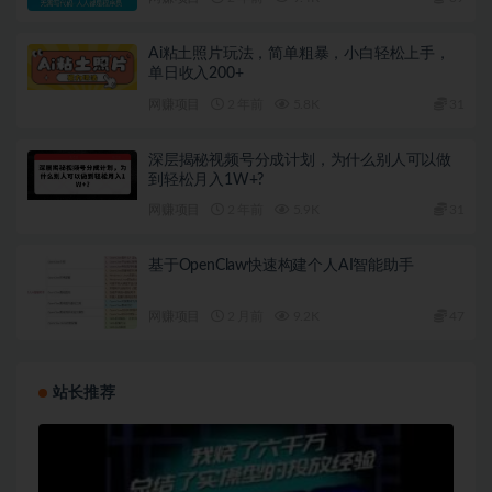
Ai粘土照片玩法，简单粗暴，小白轻松上手，
单日收入200+
网赚项目
2 年前
5.8K
31
深层揭秘视频号分成计划，为什么别人可以做
到轻松月入1W+?
网赚项目
2 年前
5.9K
31
基于OpenClaw快速构建个人AI智能助手
网赚项目
2 月前
9.2K
47
站长推荐