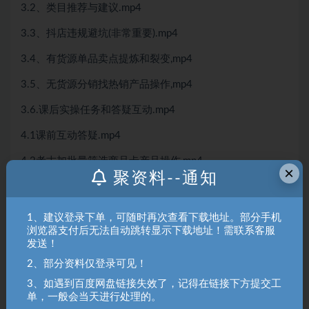
3.2、类目推荐与建议.mp4
3.3、抖店违规避坑(非常重要).mp4
3.4、有货源单品卖点提炼和裂变,mp4
3.5、无货源分销找热销产品操作,mp4
3.6.课后实操任务和答疑互动.mp4
4.1课前互动答疑.mp4
4.2考古加批量筛选商品卡产品操作,mp4
×
聚资料--通知
“““““““““““““““““““““““““““““““““““““““““““““
“““““““““““““““““““““““““““““““““““““““““““““
1、建议登录下单，可随时再次查看下载地址。部分手机
浏览器支付后无法自动跳转显示下载地址！需联系客服
“““““““““““““““““““““““““““““““““““““““““““““
发送！
15.4、精选联盟佣金策略设置,mp4
2、部分资料仅登录可见！
3、如遇到百度网盘链接失效了，记得在链接下方提交工
15.3、达人带货模式与考核规则.mp4
单，一般会当天进行处理的。