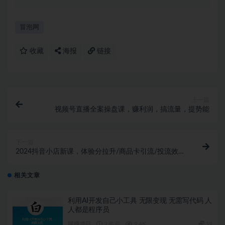
冒泡网
收藏
海报
链接
上一篇
视频号直播全案操盘课，赚利润，搞流量，提势能
下一篇
2024抖音小店新课，体验分拉升/商品卡引流/投流效果
优化/精选联盟引流/等
相关文章
利用AI开发自己小工具 无限变现 无需写代码 人
人都是程序员
网赚项目
2 年前
9.4K
39