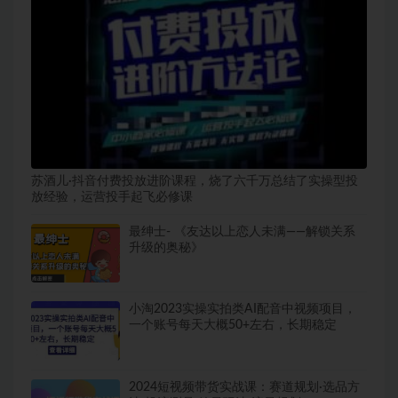
苏酒儿·抖音付费投放进阶课程，烧了六千万总结了实操型投
放经验，运营投手起飞必修课
最绅士- 《友达以上恋人未满——解锁关系
升级的奥秘》
小淘2023实操实拍类AI配音中视频项目，
一个账号每天大概50+左右，长期稳定
2024短视频带货实战课：赛道规划·选品方