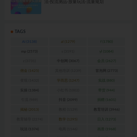
法·投流测品·放量玩法·流量规划
TAGS
AI
(3138)
al
(1279)
f
(1780)
mp
(2573)
s
(3191)
yl
(1084)
z
(3731)
中创网
(3067)
会员
(2627)
佣金
(1425)
其他培训
(1239)
冒泡网
(2773)
变现
(1432)
学而思
(1247)
实战
(880)
实操
(1384)
小红书
(1002)
带货
(944)
引流
(989)
抖音
(2099)
捐赠
(1601)
揭秘
(2013)
教程
(1129)
教育培训
(3946)
教育辅导
(2274)
数学
(1295)
日入
(1273)
玩法
(1374)
电商
(1146)
画质
(1968)