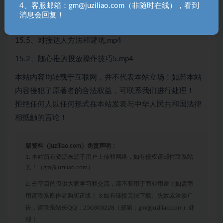
15.1、学员做店经历分享和答疑互动,mp4
4、客服邮箱：gm@juziliao.com（非随时在线），看到
消息会回复！
15.6、课程总结和答疑互动.mp4
15.5、对接达人方法和避坑.mp4
15.2、随心推的投放操作技巧5.mp4
本站内容均转载于互联网，并不代表本站立场！如若本站
内容侵犯了原著者的合法权益，可联系我们进行处理！
拒绝任何人以任何形式在本站发表与中华人民共和国法律
相抵触的言论！
聚资料（juziliao.com）免责声明：
1. 本站所有资源来源于用户上传和网络，如有侵权请邮件联系站
长！（gm@juziliao.com）
2. 分享目的仅供大家学习和交流，请不要用于商业用途！如需商
用请联系原作者购买正版！ 3.如有链接无法下载、失效或洽谈广
告，请联系站长QQ：250303228（邮箱：gm@juziliao.com）处
理！