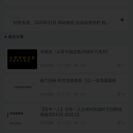
PDF文档
下一篇
「枯荣有道」2023年11月 和讯财经 自在枯荣专栏 枯荣
自有道视频
相关文章
李晓光《从零开始交易,均线学习系列》
投资理财
2 周前
5.9K
37
格兰投研 时空交易体系 三位一体高级课程
投资理财
3 月前
3.9K
44
【百年一人】百年一人之绝对实战时空趋势线
视频2024.12-2025.12
投资理财
4 月前
3.9K
42