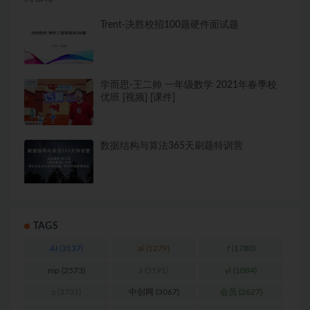
Trent-决胜校招100题硬件面试题
学而思-王二帅 一年级数学 2021年春季校
优班 [视频] [课件]
数据结构与算法365天刷题特训营
TAGS
AI
(3137)
al
(1279)
f
(1780)
mp
(2573)
s
(3191)
yl
(1084)
z
(3731)
中创网
(3067)
会员
(2627)