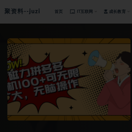
聚资料--juziliao.com--全网资料整合平台
首页
IT互联网
成长教育
全部