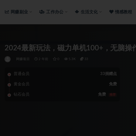
网赚副业
工作办公
生活文化
情感教程
2024最新玩法，磁力单机100+，无脑操
网赚项目
2 年前
0
5.3K
33
普通会员
33捐赠点
黄金会员
免费
钻石会员
免费
推荐