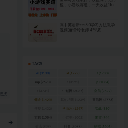
全年可变现项目，收益高，无门
槛，小游戏赛道，一天收益1k+,
一个月收入顶别人半年的工资
【揭秘】
高中英语新ces5.0学习方法教学
视频(麻雪玲老师 4节课)
TAGS
AI
(3138)
al
(1279)
f
(1780)
mp
(2573)
s
(3191)
yl
(1084)
链接
z
(3731)
中创网
(3067)
会员
(2627)
佣金
(1425)
其他培训
(1239)
冒泡网
(2773)
变现
(1432)
学而思
(1247)
实战
(880)
实操
(1384)
小红书
(1002)
带货
(944)
赠