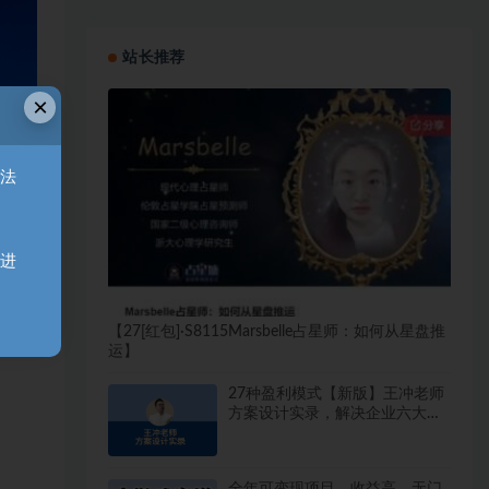
站长推荐
×
无法
天进
【27[红包]·S8115Marsbelle占星师：如何从星盘推
运】
27种盈利模式【新版】王冲老师
方案设计实录，解决企业六大困
境