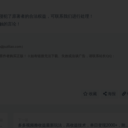
侵犯了原著者的合法权益，可联系我们进行处理！
触的言论！
liao.com）
原作者购买正版！ 3.如有链接无法下载、失效或洽谈广告，请联系站长QQ：
收藏
海报
篇
下一篇
月
多多视频撸收益最新玩法，高收益技术，单日变现2000+，附