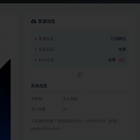
资源信息
普通会员
33捐赠点
黄金会员
免费
钻石会员
免费
推荐
立即获取
其他信息
有效期
永久有效
累计销量
29
下载遇到问题？请联系站长QQ：250303228（邮箱：
gm@juziliao.com）