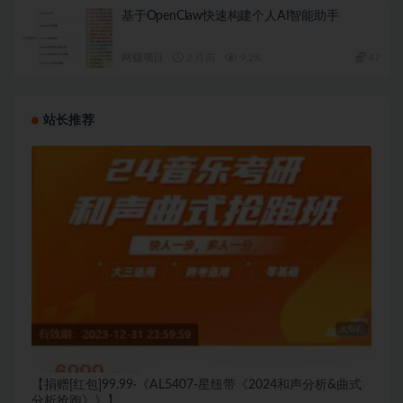
基于OpenClaw快速构建个人AI智能助手
网赚项目
2 月前
9.2K
47
站长推荐
【捐赠[红包]99.99·《AL5407-星纽带《2024和声分析&曲式
分析抢跑》》】