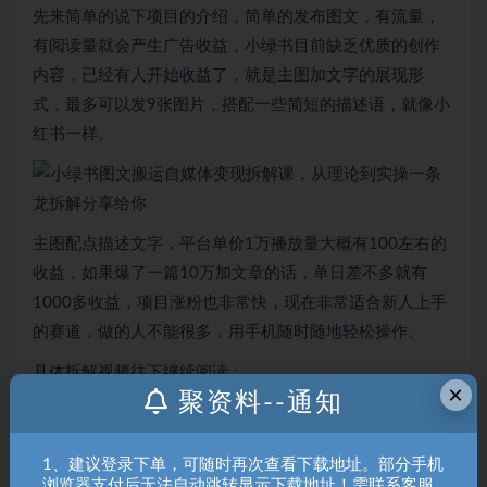
先来简单的说下项目的介绍，简单的发布图文，有流量，
有阅读量就会产生广告收益，小绿书目前缺乏优质的创作
内容，已经有人开始收益了，就是主图加文字的展现形
式，最多可以发9张图片，搭配一些简短的描述语，就像小
红书一样。
主图配点描述文字，平台单价1万播放量大概有100左右的
收益，如果爆了一篇10万加文章的话，单日差不多就有
1000多收益，项目涨粉也非常快，现在非常适合新人上手
的赛道，做的人不能很多，用手机随时随地轻松操作。
具体拆解视频往下继续阅读：
×
聚资料--通知
本站内容均转载于互联网，并不代表本站立场！如若本站
内容侵犯了原著者的合法权益，可联系我们进行处理！
1、建议登录下单，可随时再次查看下载地址。部分手机
拒绝任何人以任何形式在本站发表与中华人民共和国法律
浏览器支付后无法自动跳转显示下载地址！需联系客服