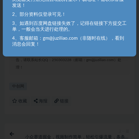
相抵触的言论！
发送！
2、部分资料仅登录可见！
聚资料（juziliao.com）免责声明：
3、如遇到百度网盘链接失效了，记得在链接下方提交工
1. 本站所有资源来源于用户上传和网络，如有侵权请邮件联系站
单，一般会当天进行处理的。
长！（gm@juziliao.com）
4、客服邮箱：gm@juziliao.com（非随时在线），看到
消息会回复！
2. 分享目的仅供大家学习和交流，请不要用于商业用途！如需商
用请联系原作者购买正版！ 3.如有链接无法下载、失效或洽谈广
告，请联系站长QQ：250303228（邮箱：gm@juziliao.com）处
理！
中创网
收藏
海报
链接
上一篇
小众赛道掘金，视频制作简单，轻松引爆流量，条条原