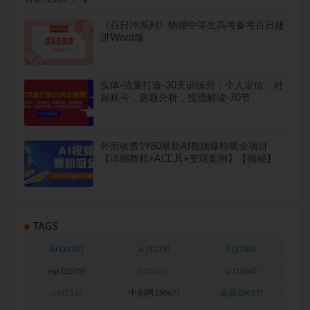
《百日冲系列》物理中等生高考备考百日捷
进Word版
实体-流量打造-30天训练营：个人定位，对
标账号，选题分析，投流解读-70节
外面收费1980最新AI视频爆粉吸金项目
【详细教程+AI工具+变现案例】【揭秘】
TAGS
AI
(3137)
al
(1279)
f
(1780)
mp
(2573)
s
(3191)
yl
(1084)
z
(3731)
中创网
(3067)
会员
(2627)