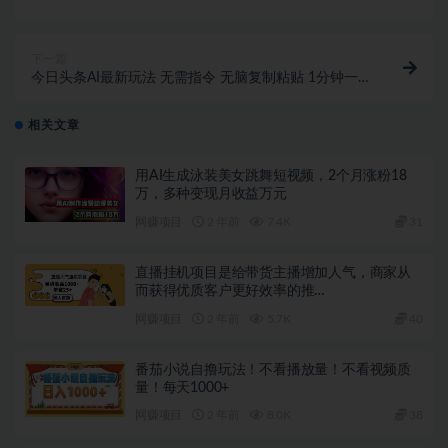
创，多平台发布
下一篇
今日头条AI最新玩法 无需指令 无脑复制粘贴 1分钟一
篇原创文章 月入过万
相关文章
用AI生成泳装美女跳舞短视频，2个月涨粉18
万，多种变现月收益万元
网赚项目
2 年前
7.4K
31
直播挂机项目是给带货主播增加人气，商家从
而获得优质客户更好效率的推…
网赚项目
2 年前
5.7K
40
番茄小说自撸玩法！不看播放量！不看视频质
量！每天1000+
网赚项目
2 年前
8.0K
38