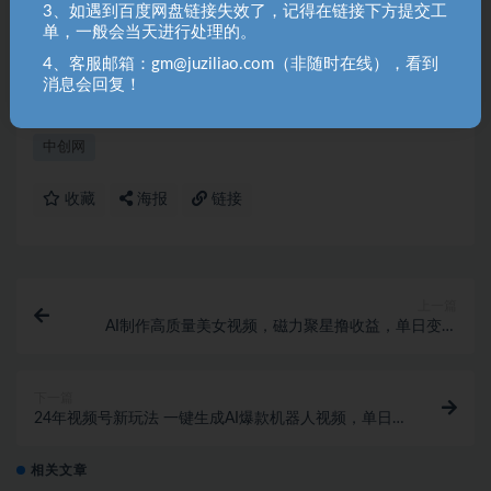
3、如遇到百度网盘链接失效了，记得在链接下方提交工
2. 分享目的仅供大家学习和交流，请不要用于商业用途！如需商
单，一般会当天进行处理的。
用请联系原作者购买正版！ 3.如有链接无法下载、失效或洽谈广
4、客服邮箱：gm@juziliao.com（非随时在线），看到
告，请联系站长QQ：250303228（邮箱：gm@juziliao.com）处
消息会回复！
理！
中创网
收藏
海报
链接
上一篇
AI制作高质量美女视频，磁力聚星撸收益，单日变现
500+，只需简单设置，…
下一篇
24年视频号新玩法 一键生成AI爆款机器人视频，单日
轻松变现四位数
相关文章