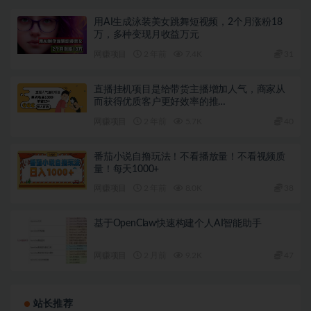
用AI生成泳装美女跳舞短视频，2个月涨粉18
万，多种变现月收益万元
网赚项目
2 年前
7.4K
31
直播挂机项目是给带货主播增加人气，商家从
而获得优质客户更好效率的推…
网赚项目
2 年前
5.7K
40
番茄小说自撸玩法！不看播放量！不看视频质
量！每天1000+
网赚项目
2 年前
8.0K
38
基于OpenClaw快速构建个人AI智能助手
网赚项目
2 月前
9.2K
47