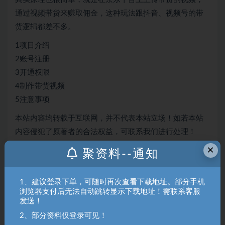
其实原理也很简单，就是在京东平台上上传带货的视频，
通过视频带货来赚取佣金，这种玩法跟抖音、视频号的带
货逻辑都差不多。
1项目介绍
2账号注册
3开通权限
4制作带货视频
5注意事项
本站内容均转载于互联网，并不代表本站立场！如若本站
内容侵犯了原著者的合法权益，可联系我们进行处理！
×
聚资料--通知
拒绝任何人以任何形式在本站发表与中华人民共和国法律
相抵触的言论！
1、建议登录下单，可随时再次查看下载地址。部分手机
浏览器支付后无法自动跳转显示下载地址！需联系客服
聚资料（juziliao.com）免责声明：
发送！
1. 本站所有资源来源于用户上传和网络，如有侵权请邮件联系站
2、部分资料仅登录可见！
长！（gm@juziliao.com）