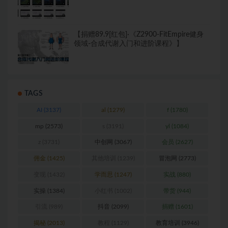
【捐赠89.9[红包]·《Z2900-FitEmpire健身
领域-合成代谢入门和进阶课程》】
TAGS
AI
(3137)
al
(1279)
f
(1780)
mp
(2573)
s
(3191)
yl
(1084)
z
(3731)
中创网
(3067)
会员
(2627)
佣金
(1425)
其他培训
(1239)
冒泡网
(2773)
变现
(1432)
学而思
(1247)
实战
(880)
实操
(1384)
小红书
(1002)
带货
(944)
引流
(989)
抖音
(2099)
捐赠
(1601)