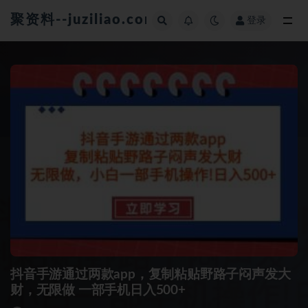
聚资料--juziliao.com--全网资料整合平台
登录
全部
抖音手游通过两款app，复制粘贴野路子闷声发大
财，无限做 一部手机日入500+