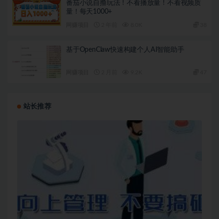
番茄小说自撸玩法！不看播放量！不看视频质
量！每天1000+
网赚项目
2 年前
8.0K
38
基于OpenClaw快速构建个人AI智能助手
网赚项目
2 月前
9.2K
47
站长推荐