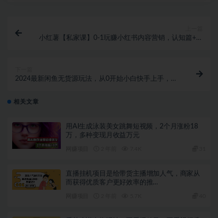
上一篇
小红薯【私家课】0-1玩赚小红书内容营销，认知篇+营
销篇+实战篇（11节课）
下一篇
2024最新闲鱼无货源玩法，从0开始小白快手上手，每
天2小时月收入过万
相关文章
用AI生成泳装美女跳舞短视频，2个月涨粉18
万，多种变现月收益万元
网赚项目
2 年前
7.4K
31
直播挂机项目是给带货主播增加人气，商家从
而获得优质客户更好效率的推…
网赚项目
2 年前
5.7K
40