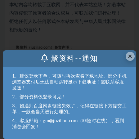
本站内容均转载于互联网，并不代表本站立场！如若本站
内容侵犯了原著者的合法权益，可联系我们进行处理！
拒绝任何人以任何形式在本站发表与中华人民共和国法律
相抵触的言论！
聚资料（juziliao.com）免责声明：
×
1. 本站所有资源来源于用户上传和网络，如有侵权请邮件联系站
聚资料--通知
长！（gm@juziliao.com）
2. 分享目的仅供大家学习和交流，请不要用于商业用途！如需商
1、建议登录下单，可随时再次查看下载地址。部分手机
用请联系原作者购买正版！ 3.如有链接无法下载、失效或洽谈广
浏览器支付后无法自动跳转显示下载地址！需联系客服
告，请联系站长QQ：250303228（邮箱：gm@juziliao.com）处
发送！
理！
2、部分资料仅登录可见！
3、如遇到百度网盘链接失效了，记得在链接下方提交工
单，一般会当天进行处理的。
中创网
4、客服邮箱：gm@juziliao.com（非随时在线），看到
消息会回复！
收藏
海报
链接