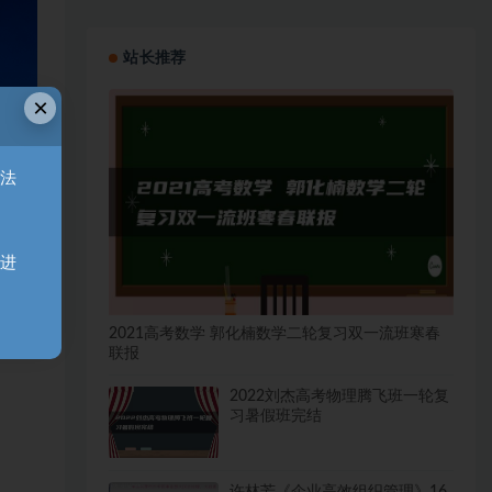
站长推荐
×
无法
天进
2021高考数学 郭化楠数学二轮复习双一流班寒春
联报
2022刘杰高考物理腾飞班一轮复
习暑假班完结