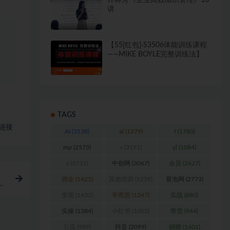
许林芳《企业高效组织管理》16
讲
【55[红包]·S3506体能训练课程
——MIKE BOYLE完整训练法】
TAGS
链接
AI
(3138)
al
(1279)
f
(1780)
mp
(2573)
s
(3191)
yl
(1084)
z
(3731)
中创网
(3067)
会员
(2627)
造
佣金
(1425)
其他培训
(1239)
冒泡网
(2773)
变现
(1432)
学而思
(1247)
实战
(880)
实操
(1384)
小红书
(1002)
带货
(944)