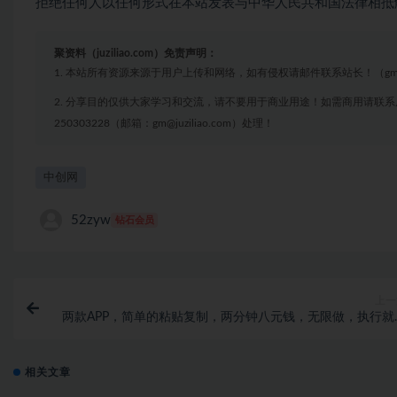
拒绝任何人以任何形式在本站发表与中华人民共和国法律相抵
聚资料（juziliao.com）免责声明：
1. 本站所有资源来源于用户上传和网络，如有侵权请邮件联系站长！（gm@juzi
2. 分享目的仅供大家学习和交流，请不要用于商业用途！如需商用请联系
250303228（邮箱：gm@juziliao.com）处理！
中创网
52zyw
钻石会员
上一
两款APP，简单的粘贴复制，两分钟八元钱，无限做，执行就
收
相关文章