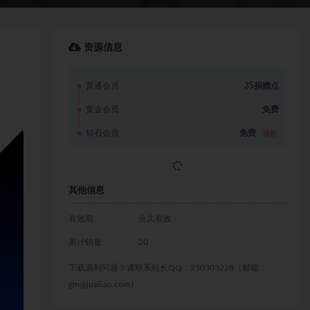
资源信息
普通会员
35捐赠点
黄金会员
免费
钻石会员
免费
推荐
立即获取
其他信息
有效期
永久有效
累计销量
20
下载遇到问题？请联系站长QQ：250303228（邮箱：
gm@juziliao.com）