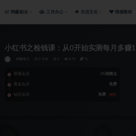
网赚副业
工作办公
生活文化
情感教程
小红书之检钱课：从0开始实测每月多赚1
网赚项目
2 年前
0
8.7K
35
普通会员
35捐赠点
黄金会员
免费
钻石会员
免费
推荐