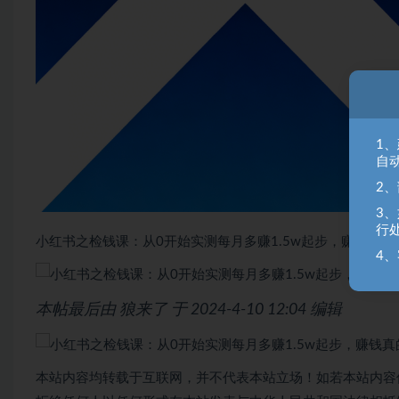
1
自
2
3
行
小红书之检钱课：从0开始实测每月多赚1.5w起步，赚钱真的
4、
本帖最后由 狼来了 于 2024-4-10 12:04 编辑
本站内容均转载于互联网，并不代表本站立场！如若本站内容