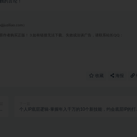
触的言论！
liao.com）
原作者购买正版！ 3.如有链接无法下载、失效或洽谈广告，请联系站长QQ：
收藏
海报
篇
下一篇
有
个人IP底层逻辑-​掌握年入千万的10个新技能，约会底层IP的打
入
方法！