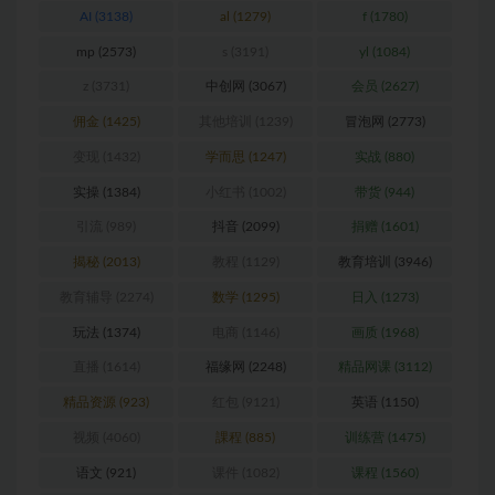
AI
(3138)
al
(1279)
f
(1780)
mp
(2573)
s
(3191)
yl
(1084)
z
(3731)
中创网
(3067)
会员
(2627)
佣金
(1425)
其他培训
(1239)
冒泡网
(2773)
变现
(1432)
学而思
(1247)
实战
(880)
实操
(1384)
小红书
(1002)
带货
(944)
引流
(989)
抖音
(2099)
捐赠
(1601)
揭秘
(2013)
教程
(1129)
教育培训
(3946)
教育辅导
(2274)
数学
(1295)
日入
(1273)
玩法
(1374)
电商
(1146)
画质
(1968)
直播
(1614)
福缘网
(2248)
精品网课
(3112)
精品资源
(923)
红包
(9121)
英语
(1150)
视频
(4060)
課程
(885)
训练营
(1475)
语文
(921)
课件
(1082)
课程
(1560)