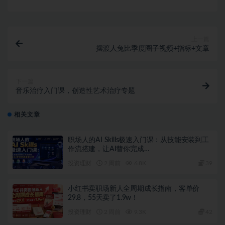
上一篇
摆渡人兔比季度圈子视频+指标+文章
下一篇
音乐治疗入门课，创造性艺术治疗专题
相关文章
职场人的AI Skills极速入门课：从技能安装到工
作流搭建，让AI替你完成…
投资理财
2 周前
6.8K
39
小红书卖职场新人全周期成长指南，客单价
29.8，55天卖了1.9w！
投资理财
2 周前
9.3K
42