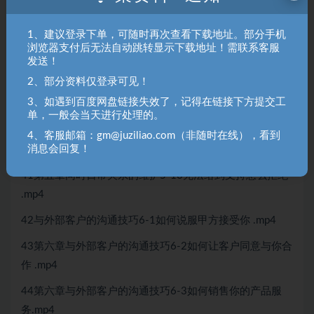
36第五章同时日常关系的维护5-5内向不爱说话显得不合群
怎么办 .mp4
1、建议登录下单，可随时再次查看下载地址。部分手机
浏览器支付后无法自动跳转显示下载地址！需联系客服
37第五章同时日常关系的维护5-6如何告别职场小透
发送！
明.mp4
2、部分资料仅登录可见！
38第五章同时日常关系的维护5-7最笨不会聊天.mp4
3、如遇到百度网盘链接失效了，记得在链接下方提交工
单，一般会当天进行处理的。
39第五章同时日常关系的维护5-8被同事抢功怎么办.mp4
4、客服邮箱：gm@juziliao.com（非随时在线），看到
消息会回复！
40第五章同时日常关系的维护5-9被同事甩锅怎么办 .mp4
41第五章同时日常关系的维护5-10无法给到支持怎么拒绝
.mp4
42与外部客户的沟通技巧6-1如何说服甲方接受你 .mp4
43第六章与外部客户的沟通技巧6-2如何让客户同意与你合
作 .mp4
44第六章与外部客户的沟通技巧6-3如何销售你的产品服
务.mp4