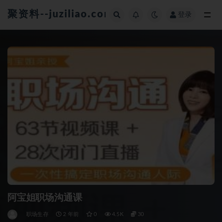
聚资料--juziliao.com--全网资料整合平台
登录
全部
阿宝姐职场沟通课
职场生存
2 年前
0
4.5K
30