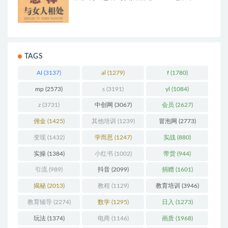
张胜利《怎样与女人相处》PDF电子书
TAGS
AI
(3137)
al
(1279)
f
(1780)
mp
(2573)
s
(3191)
yl
(1084)
z
(3731)
中创网
(3067)
会员
(2627)
佣金
(1425)
其他培训
(1239)
冒泡网
(2773)
变现
(1432)
学而思
(1247)
实战
(880)
实操
(1384)
小红书
(1002)
带货
(944)
引流
(989)
抖音
(2099)
捐赠
(1601)
揭秘
(2013)
教程
(1129)
教育培训
(3946)
教育辅导
(2274)
数学
(1295)
日入
(1273)