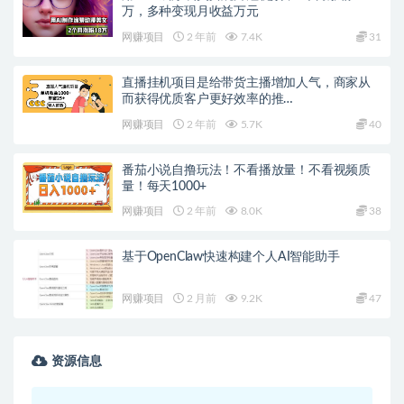
2、部分资料仅登录可见！
理！
3、如遇到百度网盘链接失效了，记得在链接下方提交工
单，一般会当天进行处理的。
4、客服邮箱：gm@juziliao.com（非随时在线），看到
中创网
消息会回复！
收藏
海报
链接
上一篇
2024全新蓝海赛道，QQ24小时直播影视短剧，简单易
上手，实现睡后收入4位数
下一篇
AI公众号爆文变现营07期，用GPT创作爆文提效10倍，
轻松拿下10w+爆文
相关文章
用AI生成泳装美女跳舞短视频，2个月涨粉18