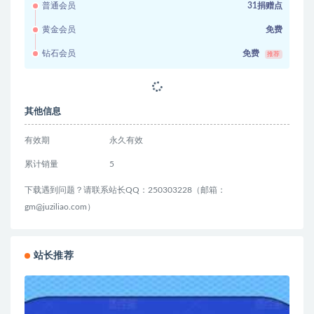
万，多种变现月收益万元
网赚项目
2 年前
7.4K
31
直播挂机项目是给带货主播增加人气，商家从
而获得优质客户更好效率的推…
网赚项目
2 年前
5.7K
40
番茄小说自撸玩法！不看播放量！不看视频质
量！每天1000+
网赚项目
2 年前
8.0K
38
基于OpenClaw快速构建个人AI智能助手
网赚项目
2 月前
9.2K
47
站长推荐