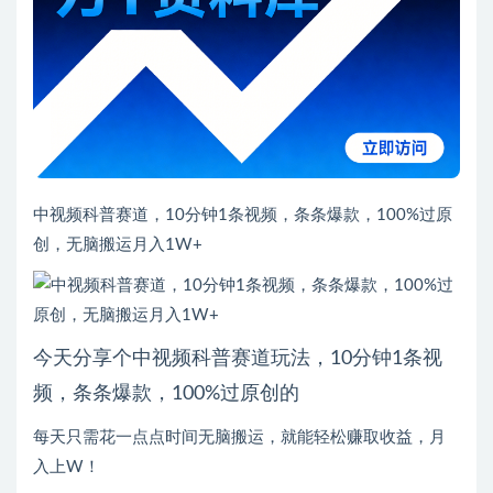
普通会员
31捐赠点
黄金会员
免费
钻石会员
免费
推荐
其他信息
有效期
永久有效
累计销量
5
下载遇到问题？请联系站长QQ：250303228（邮箱：
gm@juziliao.com）