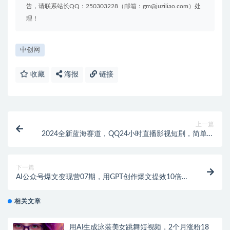
课程目录：
1：项目介绍
2：项目准备
3：项目实操
4：注意事项
本站内容均转载于互联网，并不代表本站立场！如若本站
内容侵犯了原著者的合法权益，可联系我们进行处理！
拒绝任何人以任何形式在本站发表与中华人民共和国法律
相抵触的言论！
聚资料（juziliao.com）免责声明：
聚资料--通知
1. 本站所有资源来源于用户上传和网络，如有侵权请邮件联系站
长！（gm@juziliao.com）
1、建议登录下单，可随时再次查看下载地址。部分手机
2. 分享目的仅供大家学习和交流，请不要用于商业用途！如需商
浏览器支付后无法自动跳转显示下载地址！需联系客服
用请联系原作者购买正版！ 3.如有链接无法下载、失效或洽谈广
发送！
告，请联系站长QQ：250303228（邮箱：gm@juziliao.com）处