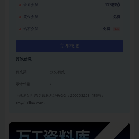
普通会员
41捐赠点
黄金会员
免费
钻石会员
免费
推荐
立即获取
其他信息
有效期
永久有效
累计销量
6
下载遇到问题？请联系站长QQ：250303228（邮箱：
gm@juziliao.com）