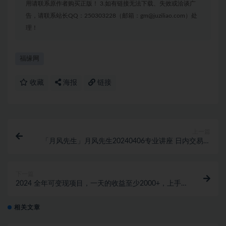
用请联系原作者购买正版！ 3.如有链接无法下载、失效或洽谈广
告，请联系站长QQ：250303228（邮箱：gm@juziliao.com）处
理！
福缘网
收藏
海报
链接
上一篇
「月风先生」月风先生20240406专业讲座 日内交易解
析（三十三） 视频1集
下一篇
2024 全年可变现项目，一天的收益至少2000+，上手
非常快，无门槛
相关文章