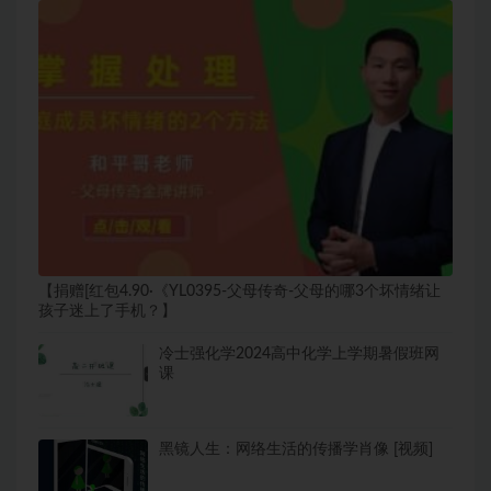
【捐赠[红包4.90·《YL0395-父母传奇-父母的哪3个坏情绪让
孩子迷上了手机？】
冷士强化学2024高中化学上学期暑假班网
课
黑镜人生：网络生活的传播学肖像 [视频]