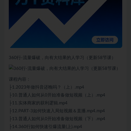
360行-流量爆破，向有大结果的人学习（更新58节课）
课程内容：
├1.2023年做抖音还晚吗？（上）.mp4
├10.普通人如何从0开始准备做短视频（上）.mp4
├11.实体商家的获利逻辑.mp4
├12.PART-3如何快速入局短视频＆直播.mp4.mp4
├13.普通人如何从0开始准备做短视频（下）.mp4
├14.360行如何快速引爆流量(上).mp4