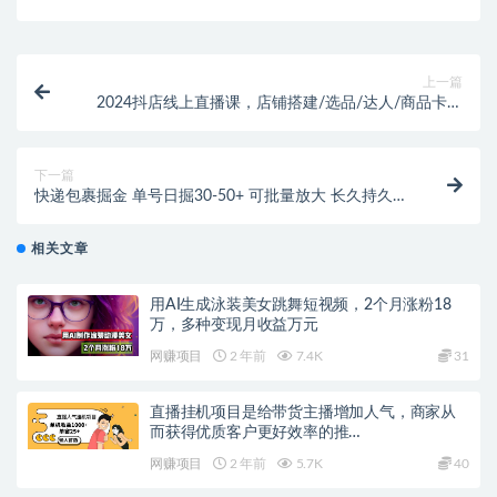
上一篇
2024抖店线上直播课，店铺搭建/选品/达人/商品卡流
量/起店高阶玩法
下一篇
快递包裹掘金 单号日掘30-50+ 可批量放大 长久持久项
目
相关文章
用AI生成泳装美女跳舞短视频，2个月涨粉18
万，多种变现月收益万元
网赚项目
2 年前
7.4K
31
直播挂机项目是给带货主播增加人气，商家从
而获得优质客户更好效率的推…
网赚项目
2 年前
5.7K
40