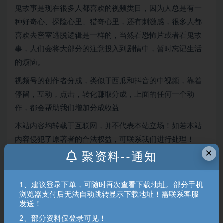
鬼故事是现在很多人都喜欢的视频类目，因为人总是有一
种好奇心、探险心里、猎奇心里，还有刺激感，很多人都
喜欢去密室逃脱逻辑是一样的，当然看恐怖片或者看鬼故
事，人们会将大部分的注意投入到剧情中，暂时忘记生活
的烦恼。
视频号的创作者分成，类似于西瓜和抖音的中视频，靠着
停留，互动，点击，转化赚取分成，上面的任何一个动
作，都会帮助我们增加分成收益
本站内容均转载于互联网，并不代表本站立场！如若本站
内容侵犯了原著者的合法权益，可联系我们进行处理！
×
聚资料--通知
拒绝任何人以任何形式在本站发表与中华人民共和国法律
相抵触的言论！
1、建议登录下单，可随时再次查看下载地址。部分手机
浏览器支付后无法自动跳转显示下载地址！需联系客服
聚资料（juziliao.com）免责声明：
发送！
1. 本站所有资源来源于用户上传和网络，如有侵权请邮件联系站
2、部分资料仅登录可见！