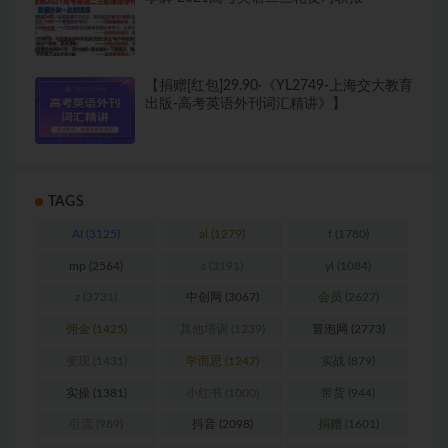
李辉 2021高考英语二三轮复习联报
【捐赠[红包]29.90·《YL2749-上海交大教育
出版-高考英语外刊词汇精讲》】
TAGS
AI
(3125)
al
(1279)
f
(1780)
mp
(2564)
s
(3191)
yl
(1084)
z
(3731)
中创网
(3067)
会员
(2627)
佣金
(1425)
其他培训
(1239)
冒泡网
(2773)
变现
(1431)
学而思
(1247)
实战
(879)
实操
(1381)
小红书
(1000)
带货
(944)
引流
(989)
抖音
(2098)
捐赠
(1601)