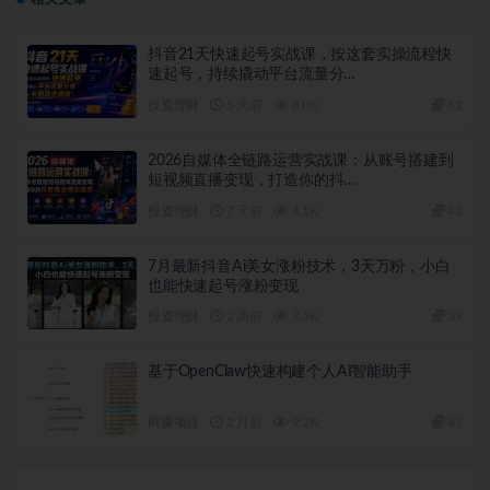
相关文章
抖音21天快速起号实战课，按这套实操流程快
速起号，持续撬动平台流量分…
投资理财
5 天前
8.0K
42
2026自媒体全链路运营实战课：从账号搭建到
短视频直播变现，打造你的抖…
投资理财
7 天前
4.1K
43
7月最新抖音Ai美女涨粉技术，3天万粉，小白
也能快速起号涨粉变现
投资理财
2 周前
7.5K
39
基于OpenClaw快速构建个人AI智能助手
网赚项目
2 月前
9.2K
47