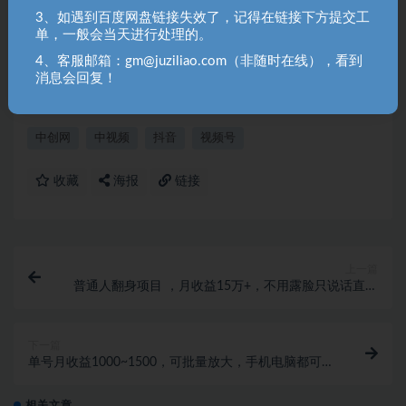
长！（gm@juziliao.com）
3、如遇到百度网盘链接失效了，记得在链接下方提交工
2. 分享目的仅供大家学习和交流，请不要用于商业用途！如需商
单，一般会当天进行处理的。
用请联系原作者购买正版！ 3.如有链接无法下载、失效或洽谈广
4、客服邮箱：gm@juziliao.com（非随时在线），看到
告，请联系站长QQ：250303228（邮箱：gm@juziliao.com）处
消息会回复！
理！
中创网
中视频
抖音
视频号
收藏
海报
链接
上一篇
普通人翻身项目 ，月收益15万+，不用露脸只说话直播
找茬类小游戏，小白…
下一篇
单号月收益1000~1500，可批量放大，手机电脑都可操
作，简单易懂轻松上手