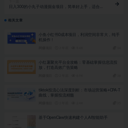
下一篇
日入300的小丸子动漫掘金项目，简单好上手，适合所
有朋友操作！
相关文章
小鱼小红书0成本项目，利润空间非常大，纯手
机操作！
网赚项目
2 年前
9.4K
34
小红薯聚光平台全攻略：零基础掌握信息流投
放，打造高效广告策略
网赚项目
2 年前
8.9K
38
tiktok投流心法深度剖析：市场运营策略+CPA-T
曲线，掌握投流精髓
网赚项目
2 年前
2.4K
35
基于OpenClaw快速构建个人AI智能助手