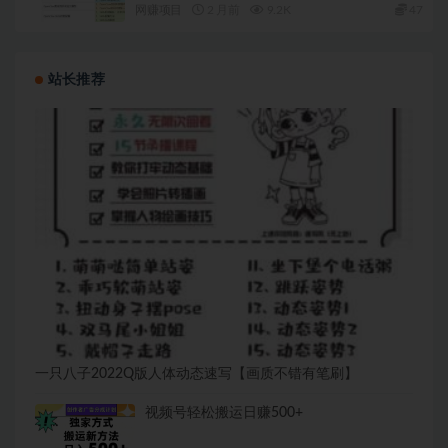
网赚项目
2 月前
9.2K
47
站长推荐
一只八子2022Q版人体动态速写【画质不错有笔刷】
视频号轻松搬运日赚500+