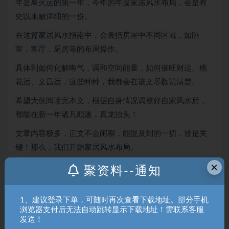
年是离火运的第一年，今年的年度家居风水布局，会是有
史以来最详细的一份。
在这篇家居风水指南中，会囊括房屋中不同区域，如卧
室，客厅，厨房等的布局操作。
具体到如何化解晦气，调和空间能量，如何催旺财运、桃
花运、文昌运，这些种种，我都会在该文尽数说清楚。
希望大伙阅读完本文，根据自身情况调整好自家风水后，
都能在新一年诸凡顺遂，真龙抬头！
文章内容极多，正文不会闲聊，能提及到的一切，皆是关
键！那么，我们开始家居风水布局。
×
本站内容均转载于互联网，并不代表本站立场！如若本站
聚资料--通知
内容侵犯了原著者的合法权益，可联系我们进行处理！
拒绝任何人以任何形式在本站发表与中华人民共和国法律
1、建议登录下单，可随时再次查看下载地址。部分手机
相抵触的言论！
浏览器支付后无法自动跳转显示下载地址！需联系客服
发送！