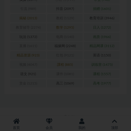
引流
(989)
抖音
(2097)
捐赠
(1601)
揭秘
(2013)
教程
(1129)
教育培训
(3946)
教育辅导
(2274)
数学
(1295)
日入
(1272)
玩法
(1372)
电商
(1140)
画质
(1966)
直播
(1611)
福缘网
(2248)
精品网课
(3112)
精品资源
(923)
红包
(9121)
英语
(1150)
视频
(4047)
課程
(885)
训练营
(1475)
语文
(921)
课件
(1081)
课程
(1557)
赏金
(1215)
高三
(1069)
高考
(1977)
Copyright © 2026
聚资料--juziliao.com
首页
会员
我的
顶部