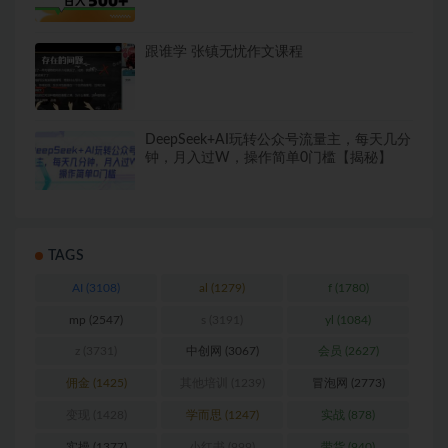
跟谁学 张镇无忧作文课程
DeepSeek+AI玩转公众号流量主，每天几分
钟，月入过W，操作简单0门槛【揭秘】
TAGS
AI
(3108)
al
(1279)
f
(1780)
mp
(2547)
s
(3191)
yl
(1084)
z
(3731)
中创网
(3067)
会员
(2627)
佣金
(1425)
其他培训
(1239)
冒泡网
(2773)
变现
(1428)
学而思
(1247)
实战
(878)
实操
(1377)
小红书
(999)
带货
(940)