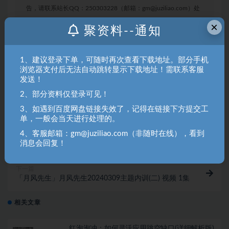
告，请联系站长QQ：250303228（邮箱：gm@juziliao.com）处
理！
×
聚资料--通知
二十七
先生
解析
讲座
1、建议登录下单，可随时再次查看下载地址。部分手机
浏览器支付后无法自动跳转显示下载地址！需联系客服
收藏
海报
链接
发送！
2、部分资料仅登录可见！
3、如遇到百度网盘链接失效了，记得在链接下方提交工
单，一般会当天进行处理的。
上一篇
4、客服邮箱：gm@juziliao.com（非随时在线），看到
「月风先生」月风先生20240310专业讲座 日内交易解
消息会回复！
析（二十八） 1视频
下一篇
「月风先生」月风先生20240309主题内训(二) 视频 1集
相关文章
红泡泡冲：如何灵活应用跳空缺口(详细解析版)