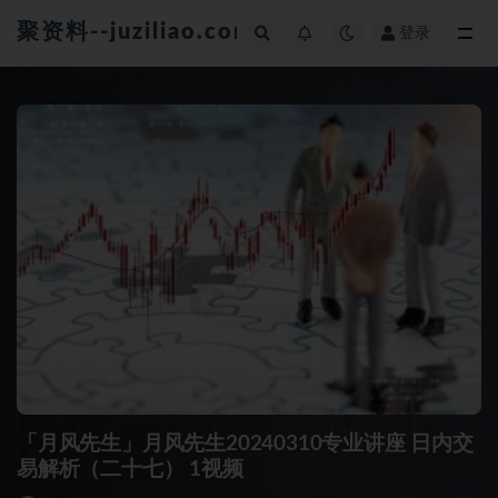
聚资料--juziliao.com--全网资料整合平台
登录
全部
「月风先生」月风先生20240310专业讲座 日内交
易解析（二十七） 1视频