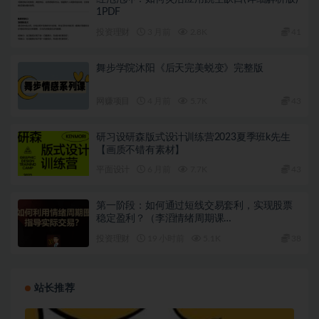
1PDF
投资理财
3 月前
2.8K
41
舞步学院沐阳《后天完美蜕变》完整版
网赚项目
4 月前
5.7K
43
研习设研森版式设计训练营2023夏季班k先生
【画质不错有素材】
平面设计
6 月前
7.7K
43
第一阶段：如何通过短线交易套利，实现股票
稳定盈利？（李滔情绪周期课…
投资理财
19 小时前
5.1K
38
站长推荐