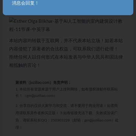
消息会回复！
本站内容均转载于互联网，并不代表本站立场！如若本站
内容侵犯了原著者的合法权益，可联系我们进行处理！
拒绝任何人以任何形式在本站发表与中华人民共和国法律
相抵触的言论！
聚资料（juziliao.com）免责声明：
1. 本站所有资源来源于用户上传和网络，如有侵权请邮件联系站
长！（gm@juziliao.com）
2. 分享目的仅供大家学习和交流，请不要用于商业用途！如需商
用请联系原作者购买正版！ 3.如有链接无法下载、失效或洽谈广
告，请联系站长QQ：250303228（邮箱：gm@juziliao.com）处
理！