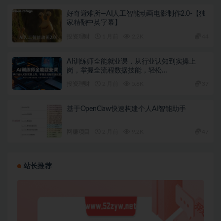
好奇避难所—AI人工智能动画电影制作2.0-【独
家精翻中英字幕】
投资理财
1 月前
2.2K
44
AI训练师全能就业课，从行业认知到实操上
岗，掌握全流程数据技能，轻松…
投资理财
2 月前
5.6K
37
基于OpenClaw快速构建个人AI智能助手
网赚项目
2 月前
9.2K
47
站长推荐