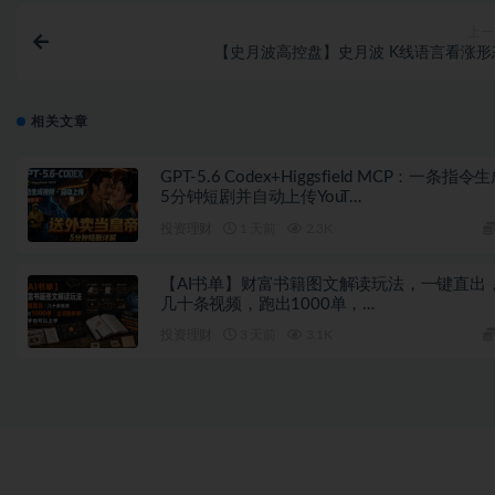
上一
【史月波高控盘】史月波 K线语言看涨形
相关文章
GPT-5.6 Codex+Higgsfield MCP：一条指令
5分钟短剧并自动上传YouT…
投资理财
1 天前
2.3K
【AI书单】财富书籍图文解读玩法，一键直出
几十条视频，跑出1000单，…
投资理财
3 天前
3.1K