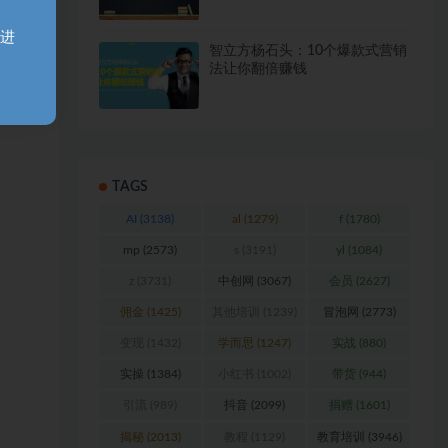
天进
智立方杨石头：10个爆款式营销
法让你翻倍赚钱
TAGS
AI
(3138)
al
(1279)
f
(1780)
mp
(2573)
s
(3191)
yl
(1084)
z
(3731)
中创网
(3067)
会员
(2627)
佣金
(1425)
其他培训
(1239)
冒泡网
(2773)
变现
(1432)
学而思
(1247)
实战
(880)
实操
(1384)
小红书
(1002)
带货
(944)
引流
(989)
抖音
(2099)
捐赠
(1601)
揭秘
(2013)
教程
(1129)
教育培训
(3946)