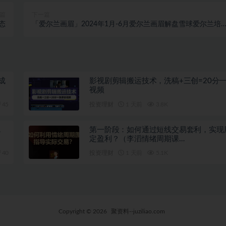
篇
下一篇
态
「爱尔兰画眉」2024年1月-6月爱尔兰画眉解盘雪球爱尔兰培
视频炒股
生成
影视剧剪辑搬运技术，洗稿+三创=20分
视频
45
投资理财
1 天前
3.8K
，
第一阶段：如何通过短线交易套利，实现
定盈利？（李滔情绪周期课…
40
投资理财
1 天前
5.1K
Copyright © 2026
聚资料--juziliao.com