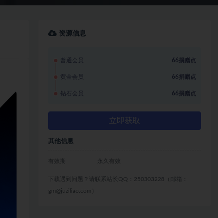
资源信息
普通会员
66捐赠点
黄金会员
66捐赠点
钻石会员
66捐赠点
立即获取
其他信息
有效期
永久有效
下载遇到问题？请联系站长QQ：250303228（邮箱：
gm@juziliao.com）