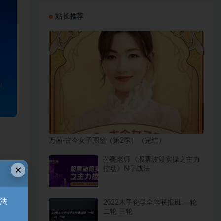
站长推荐
万茜·古今女子图鉴（第2季）（完结）
孙亮老师《股票波段实操之主力
×
控盘》N字战法
无法
2022木子化学全年联报班 一轮
二轮 三轮