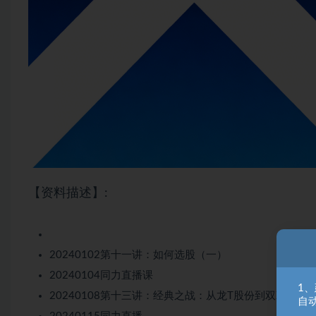
【资料描述】:
20240102第十一讲：如何选股（一）
20240104同力直播课
1
20240108第十三讲：经典之战：从龙T股份到双X股份
自