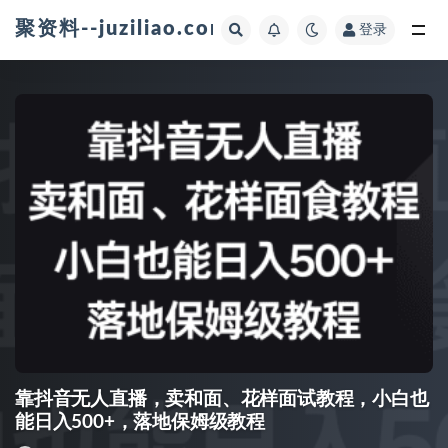
聚资料--juziliao.com--全网资料整合平台
登录
全部
靠抖音无人直播，卖和面、花样面试教程，小白也
能日入500+，落地保姆级教程