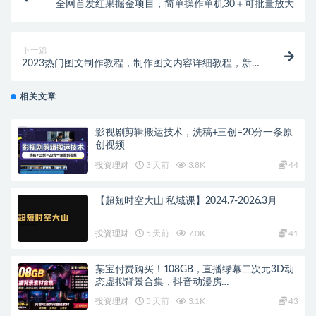
全网首发红果掘金项目，简单操作单机30＋可批量放大
下一篇
2023热门图文制作教程，制作图文内容详细教程，新手
必看（30节课）
相关文章
影视剧剪辑搬运技术，洗稿+三创=20分一条原
创视频
投资理财
3 天前
3.8K
44
【超短时空大山 私域课】2024.7-2026.3月
投资理财
5 天前
7.0K
41
某宝付费购买！108GB，直播绿幕二次元3D动
态虚拟背景合集，抖音动漫房…
投资理财
5 天前
3.1K
43