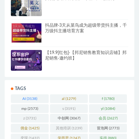
抖品牌·3天从菜鸟成为超级带货抖主播，千
万级抖主播培育方案
【19.9[红包]·【邦尼销售教育知识店铺】邦
尼销售·邀约班】
TAGS
AI
(3138)
al
(1279)
f
(1780)
mp
(2573)
s
(3191)
yl
(1084)
z
(3731)
中创网
(3067)
会员
(2627)
佣金
(1425)
其他培训
(1239)
冒泡网
(2773)
变现
(1432)
学而思
(1247)
实战
(880)