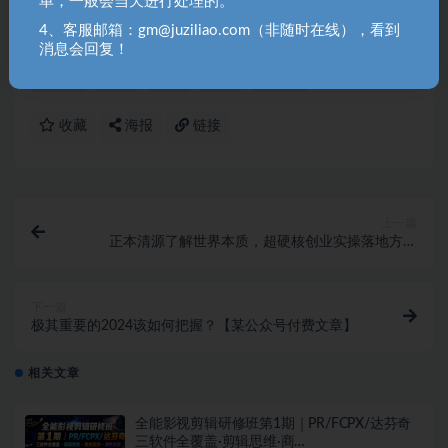
单，一般会当天进行处理的。
告，请联系站长QQ：250303228（邮箱：gm@juziliao.com）处
4、客服邮箱：gm@juziliao.com（非随时在线），看到
理！
消息会回复！
中视频
剪辑
抖音
文案
福缘网
收藏
海报
链接
上一篇
正本清源了解世界本质，超硬核创业实操落地方案
（121节完整版）
下一篇
极其重要的2024该如何把握？【某公众号付费文章】
相关文章
全能影视剪辑研修班第1期｜PR/FCPX/达芬奇