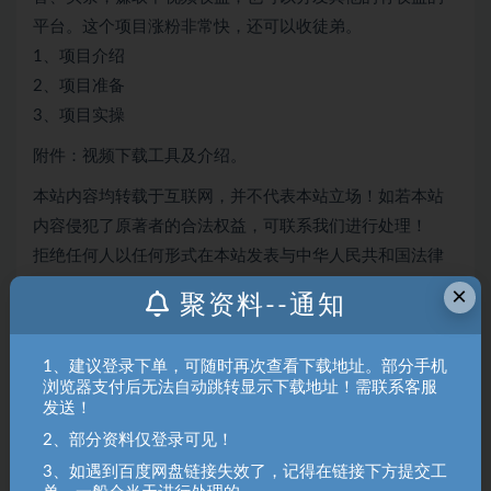
音、头条，赚取中视频收益；也可以分发其他的有收益的
平台。这个项目涨粉非常快，还可以收徒弟。
1、项目介绍
2、项目准备
3、项目实操
附件：视频下载工具及介绍。
本站内容均转载于互联网，并不代表本站立场！如若本站
内容侵犯了原著者的合法权益，可联系我们进行处理！
拒绝任何人以任何形式在本站发表与中华人民共和国法律
×
聚资料--通知
相抵触的言论！
聚资料（juziliao.com）免责声明：
1、建议登录下单，可随时再次查看下载地址。部分手机
浏览器支付后无法自动跳转显示下载地址！需联系客服
1. 本站所有资源来源于用户上传和网络，如有侵权请邮件联系站
发送！
长！（gm@juziliao.com）
2、部分资料仅登录可见！
2. 分享目的仅供大家学习和交流，请不要用于商业用途！如需商
3、如遇到百度网盘链接失效了，记得在链接下方提交工
用请联系原作者购买正版！ 3.如有链接无法下载、失效或洽谈广