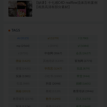
【缺课】十七感C4D realflow流体百科案例
【画质高清有部分素材】
TAGS
AI
(3125)
al
(1279)
f
(1780)
mp
(2564)
s
(3191)
yl
(1084)
z
(3731)
中创网
(3067)
会员
(2627)
佣金
(1425)
其他培训
(1239)
冒泡网
(2773)
变现
(1431)
学而思
(1247)
实战
(879)
实操
(1381)
小红书
(1000)
带货
(944)
引流
(989)
抖音
(2098)
捐赠
(1601)
揭秘
(2013)
教程
(1129)
教育培训
(3946)
教育辅导
(2274)
数学
(1295)
日入
(1273)