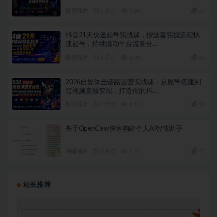
三软件全覆盖·剪辑思维·商…
投资理财
3 天前
5.8K
37
抖音21天快速起号实战课，按这套实操流程快
速起号，持续撬动平台流量分…
投资理财
4 天前
8.0K
42
2026自媒体全链路运营实战课：从账号搭建到
短视频直播变现，打造你的抖…
投资理财
6 天前
4.1K
43
基于OpenClaw快速构建个人AI智能助手
网赚项目
2 月前
9.2K
47
站长推荐