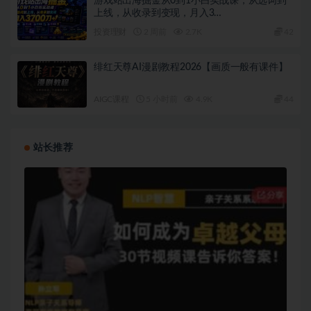
游戏站出海掘金从0到1小白实战课，从选词到
上线，从收录到变现，月入3…
投资理财
2 周前
2.7K
42
绯红天尊AI漫剧教程2026【画质一般有课件】
AIGC课程
5 小时前
4.9K
44
站长推荐