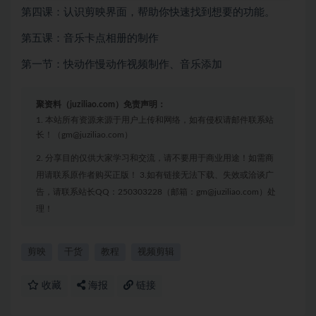
第四课：认识剪映界面，帮助你快速找到想要的功能。
第五课：音乐卡点相册的制作
第一节：快动作慢动作视频制作、音乐添加
聚资料（juziliao.com）免责声明：
1. 本站所有资源来源于用户上传和网络，如有侵权请邮件联系站
长！（gm@juziliao.com）
2. 分享目的仅供大家学习和交流，请不要用于商业用途！如需商
用请联系原作者购买正版！ 3.如有链接无法下载、失效或洽谈广
告，请联系站长QQ：250303228（邮箱：gm@juziliao.com）处
理！
剪映
干货
教程
视频剪辑
收藏
海报
链接