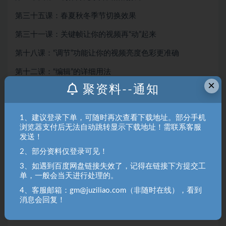
第三十五课：春夏秋冬季节切换效果
第三十一课：关键帧让你的视频再“动”起来
第十八课：“调节”功能让你的视频亮度色彩更准确
第十二课：“编辑”的详细用法
×
聚资料--通知
第十九课：人像不上镜怎么办
第十六课：滤镜的使用
1、建议登录下单，可随时再次查看下载地址。部分手机
浏览器支付后无法自动跳转显示下载地址！需联系客服
第十七课：主菜单“滤镜”和子菜单“滤镜”有何不同
发送！
第十三课：空间重叠的制作（一）
2、部分资料仅登录可见！
第十四课：空间重叠制作（二）
3、如遇到百度网盘链接失效了，记得在链接下方提交工
单，一般会当天进行处理的。
第十五课：利用“多重曝光”给视频加鸟加烟花
4、客服邮箱：gm@juziliao.com（非随时在线），看到
消息会回复！
第十一课：画中画搭配色度抠图使用，让你的视频更具创
意