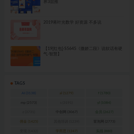
界3层推
2019蒋叶光数学 好资源 不多说
【19[红包]·S5645《撒娇二段》说软话有硬
气-智慧】
TAGS
AI
(3138)
al
(1279)
f
(1780)
mp
(2573)
s
(3191)
yl
(1084)
z
(3731)
中创网
(3067)
会员
(2627)
佣金
(1425)
其他培训
(1239)
冒泡网
(2773)
变现
(1432)
学而思
(1247)
实战
(880)