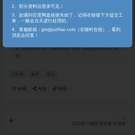
2、部分资料仅登录可见！
聚资料（juziliao.com）免责声明：
3、如遇到百度网盘链接失效了，记得在链接下方提交工
1. 本站所有资源来源于用户上传和网络，如有侵权请邮件联系站
单，一般会当天进行处理的。
长！（gm@juziliao.com）
4、客服邮箱：gm@juziliao.com（非随时在线），看到
2. 分享目的仅供大家学习和交流，请不要用于商业用途！如需商
消息会回复！
用请联系原作者购买正版！ 3.如有链接无法下载、失效或洽谈广
告，请联系站长QQ：250303228（邮箱：gm@juziliao.com）处
理！
八年级
春季
语文
收藏
海报
链接
上一篇
2022初三物理 陈兆希 尖端班