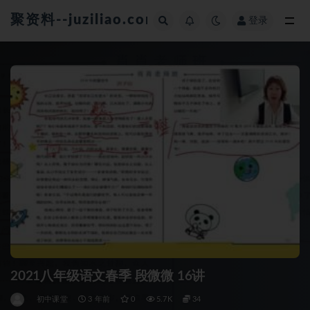
聚资料--juziliao.com--全网资料整合平台
登录
全部
2021八年级语文春季 段微微 16讲
初中课堂
3 年前
0
5.7K
34