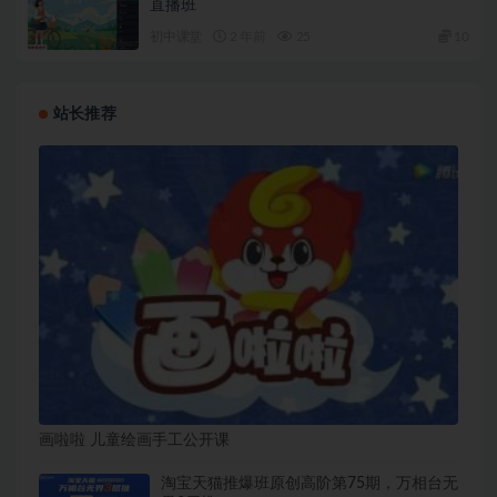
直播班
初中课堂
2 年前
25
10
站长推荐
画啦啦 儿童绘画手工公开课
淘宝天猫推爆班原创高阶第75期，万相台无